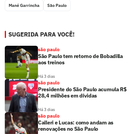
Mané Garrincha
São Paulo
SUGERIDA PARA VOCÊ!
são paulo
São Paulo tem retorno de Bobadilla
aos treinos
Há 3 dias
são paulo
Presidente do São Paulo acumula R$
28,4 milhões em dívidas
Há 3 dias
são paulo
Calleri e Lucas: como andam as
renovações no São Paulo