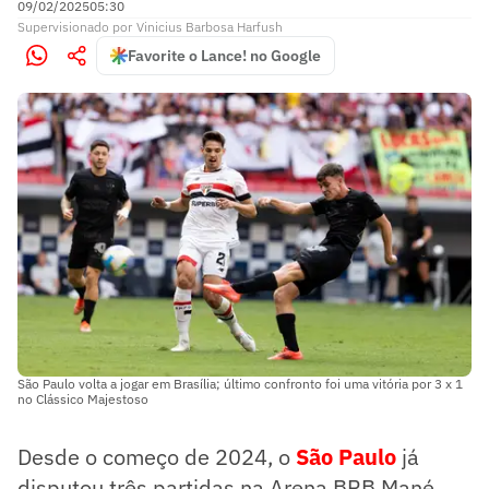
09/02/2025
05:30
Supervisionado
por
Vinicius Barbosa Harfush
Favorite o Lance! no Google
São Paulo volta a jogar em Brasília; último confronto foi uma vitória por 3 x 1
no Clássico Majestoso
Desde o começo de 2024, o
São Paulo
já
disputou três partidas na Arena BRB Mané