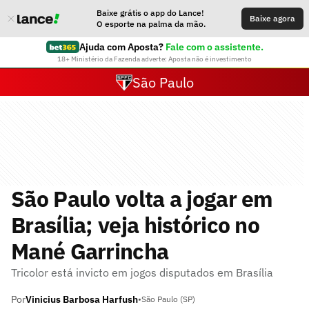
Baixe grátis o app do Lance!
Baixe agora
O esporte na palma da mão.
Ajuda com Aposta?
Fale com o assistente.
18+ Ministério da Fazenda adverte: Aposta não é investimento
São Paulo
São Paulo volta a jogar em
Brasília; veja histórico no
Mané Garrincha
Tricolor está invicto em jogos disputados em Brasília
Por
Vinicius Barbosa Harfush
•
São Paulo (SP)