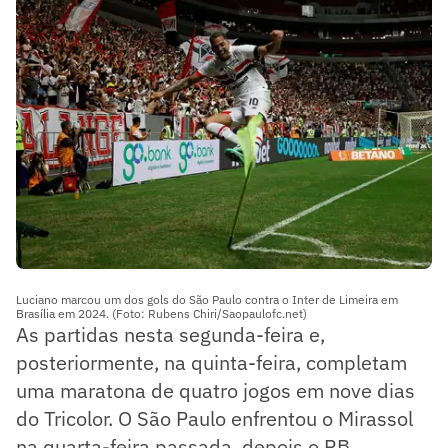
Luciano marcou um dos gols do São Paulo contra o Inter de Limeira em
Brasília em 2024. (Foto: Rubens Chiri/Saopaulofc.net)
As partidas nesta segunda-feira e,
posteriormente, na quinta-feira, completam
uma maratona de quatro jogos em nove dias
do Tricolor. O São Paulo enfrentou o Mirassol
na quarta-feira passada, depois o RB