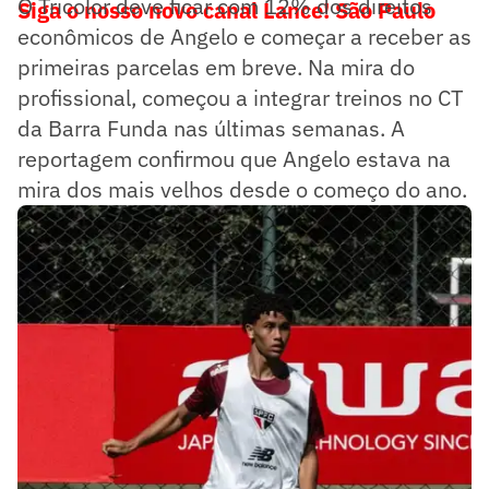
O Tricolor deve ficar com 12% dos direitos
Siga o nosso novo canal Lance! São Paulo
econômicos de Angelo e começar a receber as
primeiras parcelas em breve. Na mira do
profissional, começou a integrar treinos no CT
da Barra Funda nas últimas semanas. A
reportagem confirmou que Angelo estava na
mira dos mais velhos desde o começo do ano.