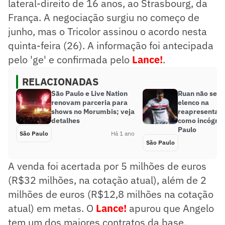
lateral-direito de 16 anos, ao Strasbourg, da
França. A negociação surgiu no começo de
junho, mas o Tricolor assinou o acordo nesta
quinta-feira (26). A informação foi antecipada
pelo 'ge' e confirmada pelo
Lance!
.
RELACIONADAS
São Paulo e Live Nation
Ruan não se ju
renovam parceria para
elenco na
shows no Morumbis; veja
reapresentaçã
detalhes
como incógnit
Paulo
São Paulo
Há 1 ano
São Paulo
A venda foi acertada por 5 milhões de euros
(R$32 milhões, na cotação atual), além de 2
milhões de euros (R$12,8 milhões na cotação
atual) em metas. O
Lance!
apurou que Angelo
tem um dos maiores contratos da base,