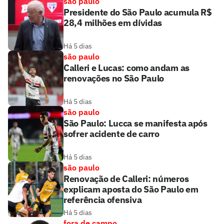
são paulo
Presidente do São Paulo acumula R$
28,4 milhões em dívidas
Há 5 dias
são paulo
Calleri e Lucas: como andam as
renovações no São Paulo
Há 5 dias
são paulo
São Paulo: Lucca se manifesta após
sofrer acidente de carro
Há 5 dias
são paulo
Renovação de Calleri: números
explicam aposta do São Paulo em
referência ofensiva
Há 5 dias
fora de campo