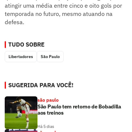
atingir uma média entre cinco e oito gols por
temporada no futuro, mesmo atuando na
defesa.
TUDO SOBRE
Libertadores
São Paulo
SUGERIDA PARA VOCÊ!
são paulo
São Paulo tem retorno de Bobadilla
aos treinos
Há 5 dias