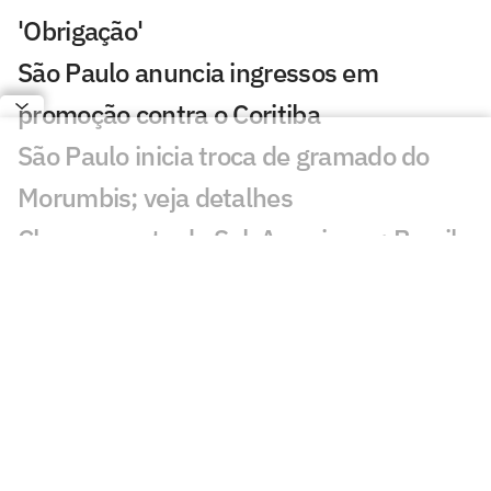
'Obrigação'
São Paulo anuncia ingressos em
promoção contra o Coritiba
São Paulo inicia troca de gramado do
Morumbis; veja detalhes
Chaveamento da Sul-Americana: Brasil
tem cinco times nas oitavas
Em caráter comemorativo, São Paulo
lança terceiro uniforme; veja fotos
De carregador em canteiro de obras a
reforço do São Paulo: a trajetória de
Newton