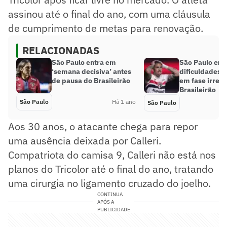
assinou até o final do ano, com uma cláusula
de cumprimento de metas para renovação.
RELACIONADAS
São Paulo entra em
São Paulo enf
‘semana decisiva’ antes
dificuldades 
de pausa do Brasileirão
em fase irregu
Brasileirão
São Paulo
Há 1 ano
São Paulo
Aos 30 anos, o atacante chega para repor
uma ausência deixada por Calleri.
Compatriota do camisa 9, Calleri não está nos
planos do Tricolor até o final do ano, tratando
uma cirurgia no ligamento cruzado do joelho.
CONTINUA
APÓS A
PUBLICIDADE