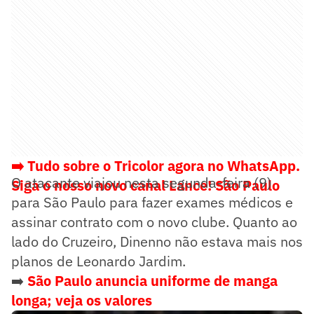
➡️ Tudo sobre o Tricolor agora no WhatsApp.
O atacante viajou nesta segunda-feira (9)
Siga o nosso novo canal Lance! São Paulo
para São Paulo para fazer exames médicos e
assinar contrato com o novo clube. Quanto ao
lado do Cruzeiro, Dinenno não estava mais nos
planos de Leonardo Jardim.
➡️
São Paulo anuncia uniforme de manga
longa; veja os valores