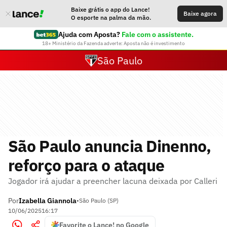
Baixe grátis o app do Lance!
Baixe agora
O esporte na palma da mão.
Ajuda com Aposta?
Fale com o assistente.
18+ Ministério da Fazenda adverte: Aposta não é investimento
São Paulo
São Paulo anuncia Dinenno,
reforço para o ataque
Jogador irá ajudar a preencher lacuna deixada por Calleri
Por
Izabella Giannola
•
São Paulo (SP)
10/06/2025
16:17
Favorite o Lance! no Google