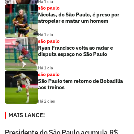
Há 1 dia
são paulo
Nicolas, do São Paulo, é preso por
atropelar e matar um homem
Há 1 dia
são paulo
Ryan Francisco volta ao radar e
disputa espaço no São Paulo
Há 1 dia
são paulo
São Paulo tem retorno de Bobadilla
aos treinos
Há 2 dias
MAIS LANCE!
Presidente do São Paulo acumula R$