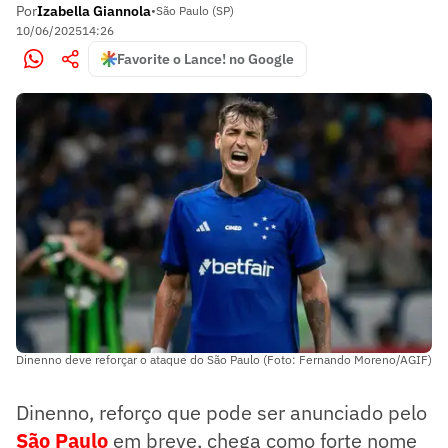
Por
Izabella Giannola
•
São Paulo (SP)
10/06/2025
14:26
Favorite o Lance! no Google
Dinenno deve reforçar o ataque do São Paulo (Foto: Fernando Moreno/AGIF)
Dinenno, reforço que pode ser anunciado pelo
São Paulo
em breve, chega como forte nome