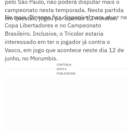
pelo São Paulo, não poderá disputar mais o
campeonato nesta temporada. Nesta partida
No mais, Dinenno fica disponível para atuar na
em questão, jogou por apenas 12 minutos.
Copa Libertadores e no Campeonato
Brasileiro. Inclusive, o Tricolor estaria
interessado em ter o jogador já contra o
Vasco, em jogo que acontece neste dia 12 de
junho, no Morumbis.
CONTINUA
APÓS A
PUBLICIDADE