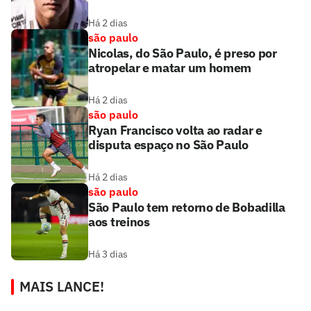
Há 2 dias
são paulo
Nicolas, do São Paulo, é preso por
atropelar e matar um homem
Há 2 dias
são paulo
Ryan Francisco volta ao radar e
disputa espaço no São Paulo
Há 2 dias
são paulo
São Paulo tem retorno de Bobadilla
aos treinos
Há 3 dias
MAIS LANCE!