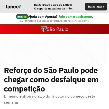
Baixe grátis o app do Lance!
Baixe agora
O esporte na palma da mão.
Ajuda com Aposta?
Fale com o assistente.
18+ Ministério da Fazenda adverte: Aposta não é investimento
São Paulo
Reforço do São Paulo pode
chegar como desfalque em
competição
Dinenno entrou no alvo do Tricolor no começo desta
semana