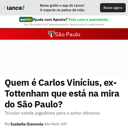
Baixe grátis o app do Lance!
Baixe agora
O esporte na palma da mão.
Ajuda com Aposta?
Fale com o assistente.
18+ Ministério da Fazenda adverte: Aposta não é investimento
São Paulo
Quem é Carlos Vinícius, ex-
Tottenham que está na mira
do São Paulo?
Tricolor sonda jogadores para o setor ofensivo
Por
Izabella Giannola
•
São Paulo (SP)