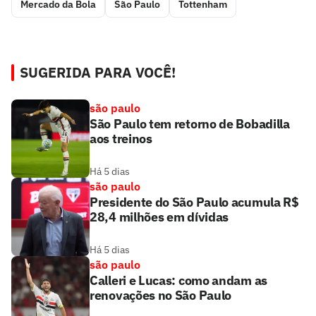
Mercado da Bola
São Paulo
Tottenham
SUGERIDA PARA VOCÊ!
são paulo
São Paulo tem retorno de Bobadilla
aos treinos
Há 5 dias
são paulo
Presidente do São Paulo acumula R$
28,4 milhões em dívidas
Há 5 dias
são paulo
Calleri e Lucas: como andam as
renovações no São Paulo