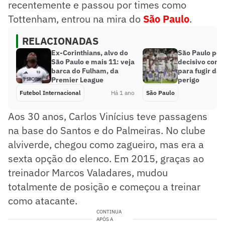
recentemente e passou por times como
Tottenham, entrou na mira do
São Paulo
.
RELACIONADAS
Ex-Corinthians, alvo do
São Paulo pen
São Paulo e mais 11: veja
decisivo contr
barca do Fulham, da
para fugir da 
Premier League
perigo
Futebol Internacional
Há 1 ano
São Paulo
Aos 30 anos, Carlos Vinícius teve passagens
na base do Santos e do Palmeiras. No clube
alviverde, chegou como zagueiro, mas era a
sexta opção do elenco. Em 2015, graças ao
treinador Marcos Valadares, mudou
totalmente de posição e começou a treinar
como atacante.
CONTINUA
APÓS A