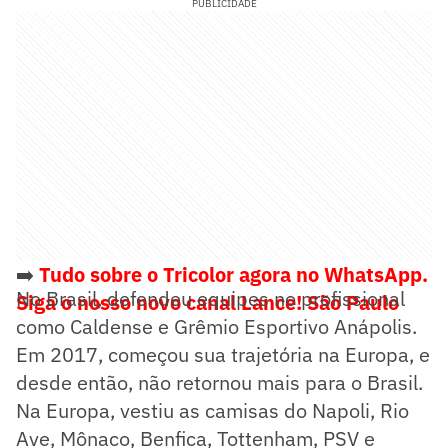
PUBLICIDADE
➡️
Tudo sobre o Tricolor agora no WhatsApp.
No Brasil, defendeu equipes no profissional
Siga o nosso novo canal Lance! São Paulo
como Caldense e Grêmio Esportivo Anápolis.
Em 2017, começou sua trajetória na Europa, e
desde então, não retornou mais para o Brasil.
Na Europa, vestiu as camisas do Napoli, Rio
Ave, Mônaco, Benfica, Tottenham, PSV e