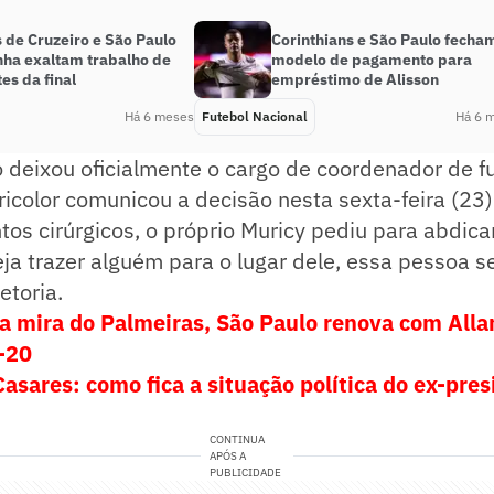
 de Cruzeiro e São Paulo
Corinthians e São Paulo fecha
nha exaltam trabalho de
modelo de pagamento para
es da final
empréstimo de Alisson
Há 6 meses
Futebol Nacional
Há 6 
 deixou oficialmente o cargo de coordenador de f
 tricolor comunicou a decisão nesta sexta-feira (23
os cirúrgicos, o próprio Muricy pediu para abdica
ja trazer alguém para o lugar dele, essa pessoa se
etoria.
a mira do Palmeiras, São Paulo renova com Allan
-20
asares: como fica a situação política do ex-pre
CONTINUA
APÓS A
PUBLICIDADE