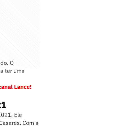
do. O
ra ter uma
canal Lance!
21
2021. Ele
 Casares. Com a