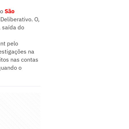
do
São
eliberativo. O,
a saída do
nt pelo
vestigações na
itos nas contas
 quando o
.