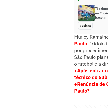
Técnicos
na Copi
base ant
Copinha
Muricy Ramalho
Paulo
. O ídolo
por procediment
São Paulo plane
o futebol e a dir
+Após entrar n
técnico do Sub
+Renúncia de C
Paulo?