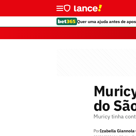
Quer uma ajuda antes de apos
Muric
do Sã
Muricy tinha cont
Por
Izabella Giannola
•