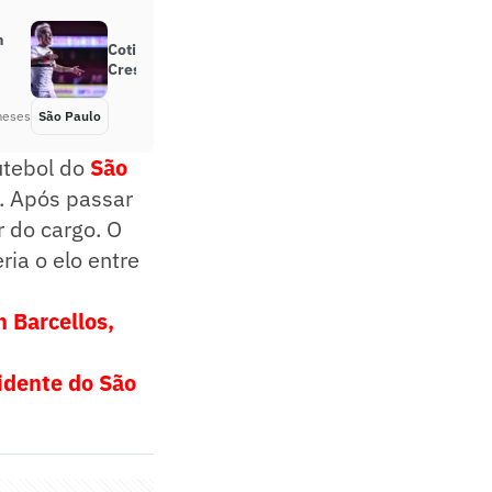
m
Cotia surge como alternativa para
Crespo ajustar o São Paulo
meses
São Paulo
Há 6 meses
utebol do
São
). Após passar
r do cargo. O
ria o elo entre
 Barcellos,
sidente do São