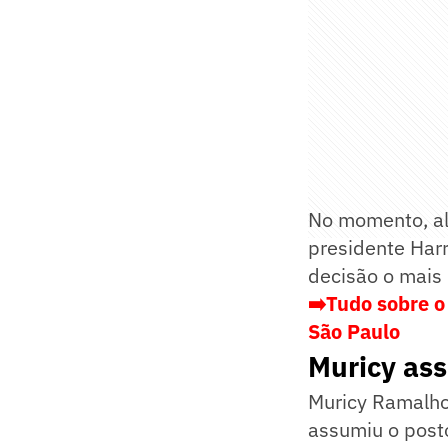
No momento, al
presidente Har
decisão o mais 
➡️Tudo sobre o
São Paulo
Muricy as
Muricy Ramalho
assumiu o posto