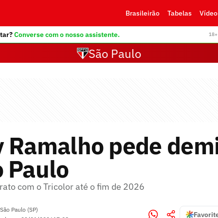
Brasileirão
Tabelas
Vídeo
tar?
Converse com o nosso assistente.
18+ 
São Paulo
y Ramalho pede dem
o Paulo
rato com o Tricolor até o fim de 2026
São Paulo (SP)
Favorit