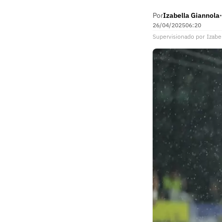
Por
Izabella Giannola
•
26/04/2025
06:20
Supervisionado
por
Izabe