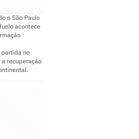
do o São Paulo
duelo acontece
ormação
 partida no
r a recuperação
ntinental.