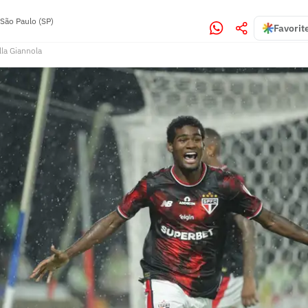
São Paulo (SP)
Favorit
lla Giannola