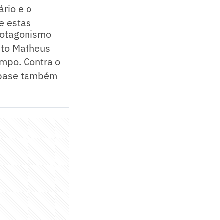
rio e o
e estas
protagonismo
anto Matheus
ampo. Contra o
da base também