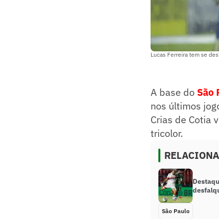
Lucas Ferreira tem se de
A base do
São 
nos últimos jog
Crias de Cotia
tricolor.
RELACION
Destaqu
desfalqu
São Paulo