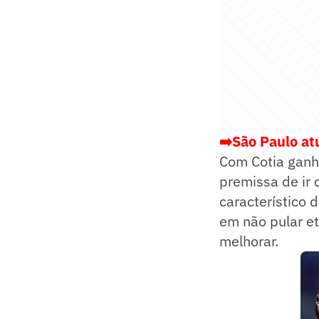
➡️São Paulo at
Com Cotia ganha
premissa de ir 
característico 
em não pular et
melhorar.