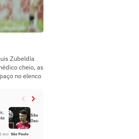
Luis Zubeldía
édico cheio, as
spaço no elenco
r,
São Paulo atualiza quadros de
elo
Oscar e Pablo Maia
1 ano
São Paulo
Há 1 ano