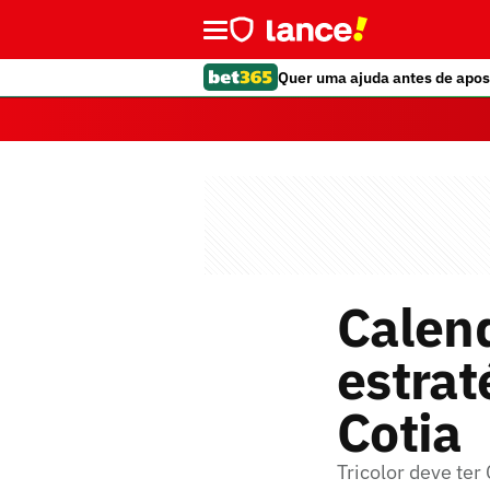
Quer uma ajuda antes de apos
Calen
estrat
Cotia
Tricolor deve te