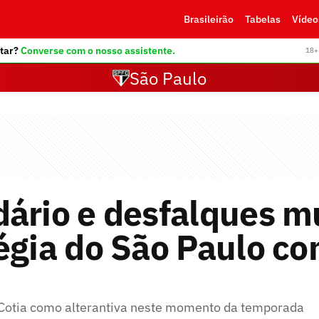
Brasileirão
Tabelas
Vídeo
tar?
Converse com o nosso assistente.
18+ 
São Paulo
dário e desfalques 
égia do São Paulo c
r Cotia como alterantiva neste momento da temporada