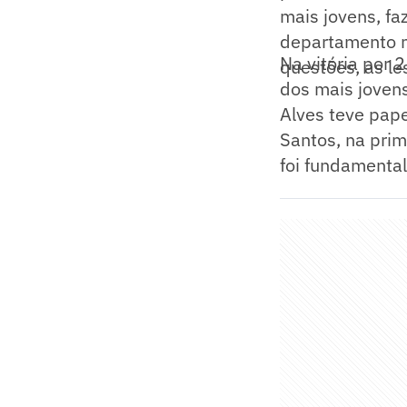
mais jovens, fa
departamento m
Na vitória por 
questões, as le
dos mais jovens
Alves teve pap
Santos, na prim
foi fundamental