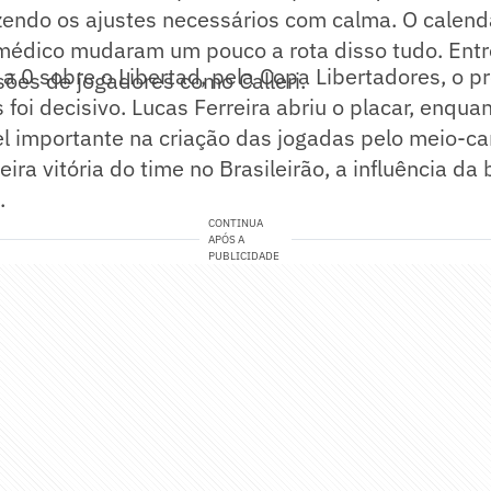
zendo os ajustes necessários com calma. O calendá
édico mudaram um pouco a rota disso tudo. Entr
2 a 0 sobre o Libertad, pela Copa Libertadores, o 
sões de jogadores como Calleri.
 foi decisivo. Lucas Ferreira abriu o placar, enqu
el importante na criação das jogadas pelo meio-c
eira vitória do time no Brasileirão, a influência 
.
CONTINUA
APÓS A
PUBLICIDADE