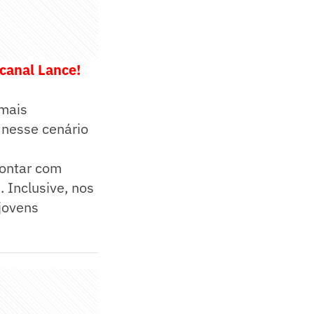
 canal Lance!
 mais
 nesse cenário
contar com
 Inclusive, nos
jovens