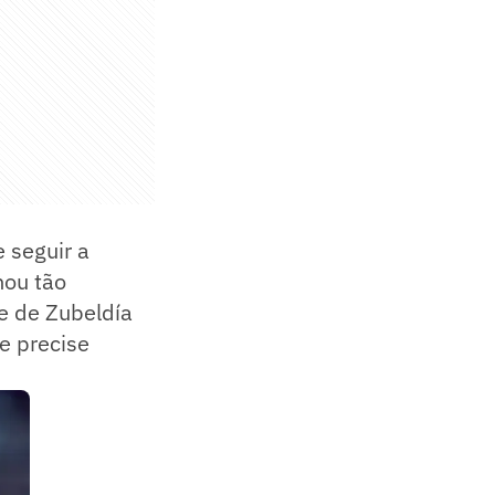
 seguir a
nou tão
e de Zubeldía
e precise