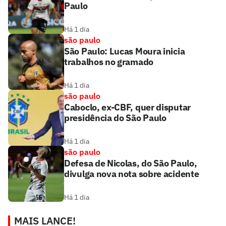
Paulo
Há 1 dia
são paulo
São Paulo: Lucas Moura inicia
trabalhos no gramado
Há 1 dia
são paulo
Caboclo, ex-CBF, quer disputar
presidência do São Paulo
Há 1 dia
são paulo
Defesa de Nicolas, do São Paulo,
divulga nova nota sobre acidente
Há 1 dia
MAIS LANCE!