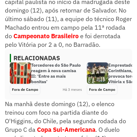
capital paulista no início da madrugada deste
domingo (12), após retornar de Salvador. No
último sábado (11), a equipe do técnico Roger
Machado entrou em campo pela 11ª rodada
do
Campeonato Brasileiro
e foi derrotada
pelo Vitória por 2 a 0, no Barradão.
RELACIONADAS
Torcedores do São Paulo
Emprestado p
reagem à nova camisa
Corinthians, j
II: ‘Entre as mais
provoca torce
bonitas’
Vitória x São 
Fora de Campo
Há 3 meses
Fora de Campo
Na manhã deste domingo (12), o elenco
treinou com foco na partida diante do
O'Higgins, do Chile, pela segunda rodada do
Grupo C da
Copa Sul-Americana
. O duelo