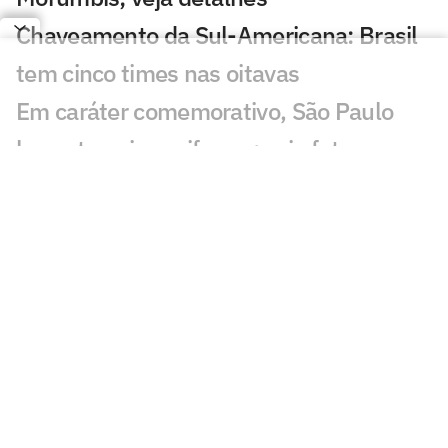
Chaveamento da Sul-Americana: Brasil
tem cinco times nas oitavas
Em caráter comemorativo, São Paulo
lança terceiro uniforme; veja fotos
De carregador em canteiro de obras a
reforço do São Paulo: a trajetória de
Newton
São Paulo se aproxima de Iago Borduchi
para a lateral-esquerda
Julio Casares renuncia ao cargo de
conselheiro do São Paulo