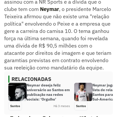
assinou com a NR Sports e a dívida que o
clube tem com
Neymar
, o presidente Marcelo
Teixeira afirmou que não existe uma "relação
política" envolvendo o Peixe e a empresa que
gere a carreira do camisa 10. O tema ganhou
força na última semana, quando foi revelada
uma dívida de R$ 90,5 milhões com o
atacante por direitos de imagem e que teriam
garamtias previstas em contrato envolvendo
sua reeleição como mandatário da equipe.
RELACIONADAS
Neymar deseja feliz
Neymar joga? 
aniversário ao Santos em
lista de relac
publicação nas redes
Santos para d
sociais: ‘Orgulho’
Sul-American
Santos
Há 3 meses
Santos