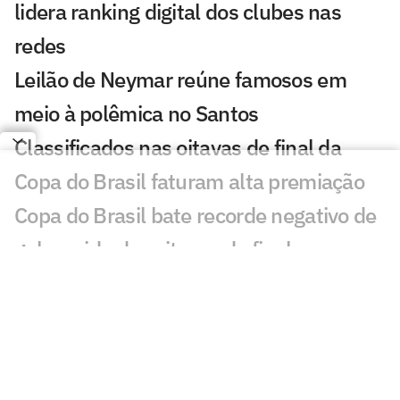
lidera ranking digital dos clubes nas
redes
Leilão de Neymar reúne famosos em
meio à polêmica no Santos
Classificados nas oitavas de final da
Copa do Brasil faturam alta premiação
Copa do Brasil bate recorde negativo de
gols na ida das oitavas de final
Quem avança para as quartas de final
da Copa do Brasil? Vote
Pai não descarta Neymar na Seleção, e
jogador responde; veja