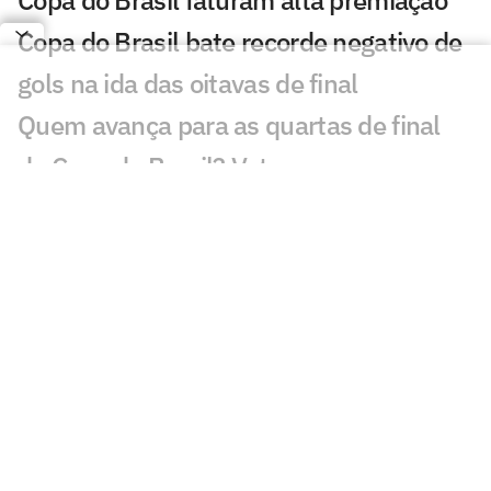
Copa do Brasil faturam alta premiação
Copa do Brasil bate recorde negativo de
gols na ida das oitavas de final
Quem avança para as quartas de final
da Copa do Brasil? Vote
Pai não descarta Neymar na Seleção, e
jogador responde; veja
Bastidores: saiba como foi o leilão do
Instituto Neymar Jr.
Neymar marca presença em leilão e
abre jogo sobre aposentadoria
Neymar critica parte da imprensa: 'Vai