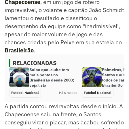
Chapecoense
, em um jogo de roteiro
imprevisível, o volante e capitão João Schmidt
lamentou o resultado e classificou o
desempenho da equipe como "inadmissível",
apesar do maior volume de jogo e das
chances criadas pelo Peixe em sua estreia no
Brasileirão
.
RELACIONADAS
Saiba qual clube tem
Palmeiras, Fl
mais pontos no
Santos e outro
Brasileirão desde 2003;
todos os cam
veja lista
Brasileirão
Futebol Nacional
Há 6 meses
Futebol Nacional
A partida contou reviravoltas desde o início. A
Chapecoense saiu na frente, o Santos
conseguiu virar o placar, mas acabou sofrendo