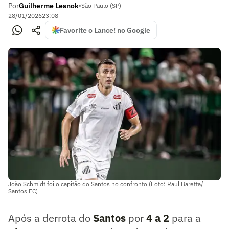
Por
Guilherme Lesnok
•
São Paulo (SP)
28/01/2026
23:08
Favorite o Lance! no Google
João Schmidt foi o capitão do Santos no confronto (Foto: Raul Baretta/
Santos FC)
Após a derrota do
Santos
por
4 a 2
para a