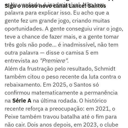
— Na verdade, é inadmissível. Não tem
Siga o nosso novo canal Lance! Santos
palavra para explicar isso. Eu acho que a
gente fez um grande jogo, criando muitas
oportunidades. A gente conseguiu virar o jogo,
teve a chance de fazer mais, e a gente tomar
três gols não pode… é inadmissível, não tem
outra palavra — disse o camisa 5 em
entrevista ao
"Premiere"
.
Além da frustração pelo resultado, Schmidt
também citou o peso recente da luta contra o
rebaixamento. Em 2025, o Santos só
confirmou matematicamente a permanência
na
Série A
na última rodada. O histórico
recente reforça a preocupação: em 2021, o
Peixe também travou batalha até o fim para
não cair. Dois anos depois, em 2023, o clube