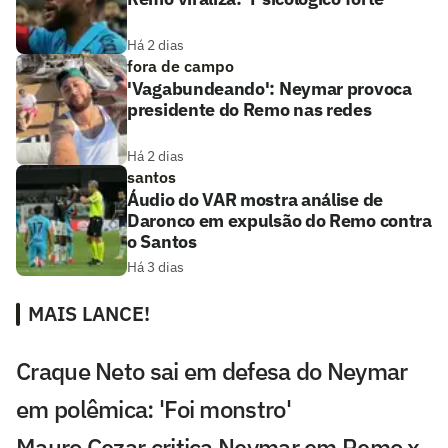
Há 2 dias
fora de campo
'Vagabundeando': Neymar provoca
presidente do Remo nas redes
Há 2 dias
santos
Áudio do VAR mostra análise de
Daronco em expulsão do Remo contra
o Santos
Há 3 dias
MAIS LANCE!
Craque Neto sai em defesa do Neymar
em polêmica: 'Foi monstro'
Mauro Cezar critica Neymar em Remo x