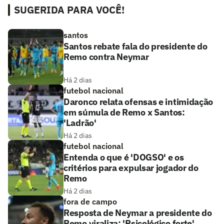
SUGERIDA PARA VOCÊ!
santos
Santos rebate fala do presidente do
Remo contra Neymar
Há 2 dias
futebol nacional
Daronco relata ofensas e intimidação
em súmula de Remo x Santos:
'Ladrão'
Há 2 dias
futebol nacional
Entenda o que é 'DOGSO' e os
critérios para expulsar jogador do
Remo
Há 2 dias
fora de campo
Resposta de Neymar a presidente do
Remo viraliza: 'Psicológico forte'