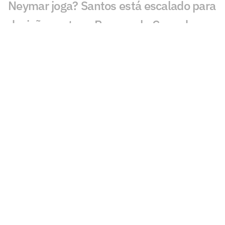
Neymar joga? Santos está escalado para
decisão contra o Remo pela Copa do
Brasil
Remo 0 x 4 Santos pela Copa do Brasil
2010; dois de Neymar, dois de André
Duelo contra o Remo será termômetro
para temporada do Santos e vai além do
resultado
Leilão do Instituto Neymar Jr: veja
horário e onde assistir
Santos anuncia renovação de contrato
do lateral Escobar; veja detalhes