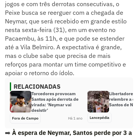
jogos e com três derrotas consecutivas, o
Peixe busca se reerguer com a chegada de
Neymar, que será recebido em grande estilo
nesta sexta-feira (31), em um evento no
Pacaembu, às 11h, e que pode se estender
até a Vila Belmiro. A expectativa é grande,
mas o clube sabe que precisa de mais
reforços para montar um time competitivo e
apoiar o retorno do ídolo.
RELACIONADAS
Torcedores provocam
Libertadores 
Santos após derrota de
relembre a co
virada: ‘Neymar vai
Santos de Ne
desistir’
Lancepédia
Fora de Campo
Há 1 ano
➡️
À espera de Neymar, Santos perde por 3 a