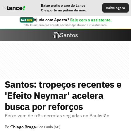
Baixe grátis o app do Lance!
Baixe agora
O esporte na palma da mão.
Ajuda com Aposta?
Fale com o assistente.
18+ Ministério da Fazenda adverte: Aposta não é investimento
Santos
Santos: tropeços recentes e
'Efeito Neymar' acelera
busca por reforços
Peixe vem de três derrotas seguidas no Paulistão
Por
Thiago Braga
•
São Paulo (SP)