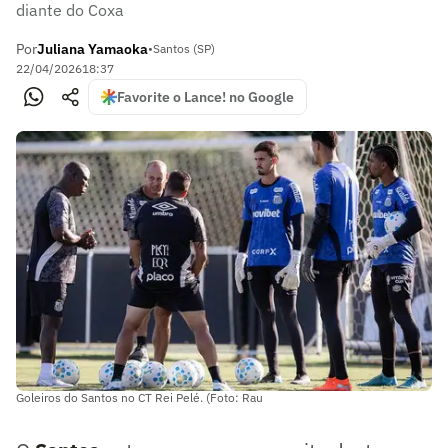
diante do Coxa
Por
Juliana Yamaoka
•
Santos (SP)
22/04/2026
18:37
Favorite o Lance! no Google
Goleiros do Santos no CT Rei Pelé. (Foto: Rau