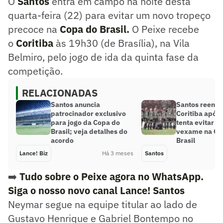
O
Santos
entra em campo na noite desta
quarta-feira (22) para evitar um novo tropeço
precoce na
Copa do Brasil.
O Peixe recebe
o
Coritiba
às 19h30 (de Brasília), na Vila
Belmiro, pelo jogo de ida da quinta fase da
competição.
RELACIONADAS
Santos anuncia
Santos reenco
patrocinador exclusivo
Coritiba após 
para jogo da Copa do
tenta evitar n
Brasil; veja detalhes do
vexame na Co
acordo
Brasil
Lance! Biz
Há 3 meses
Santos
➡️
Tudo sobre o Peixe agora no WhatsApp.
Siga o nosso novo canal Lance! Santos
Neymar segue na equipe titular ao lado de
Gustavo Henrique e Gabriel Bontempo no