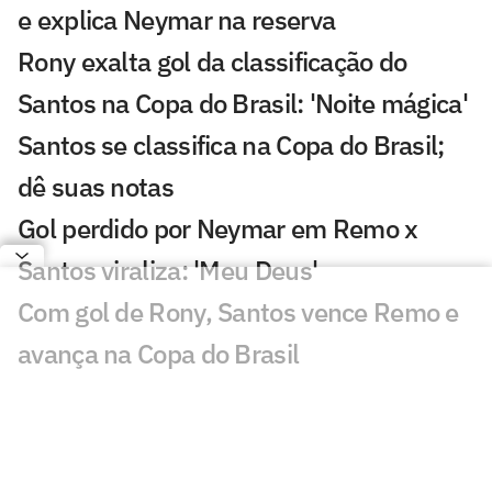
e explica Neymar na reserva
Rony exalta gol da classificação do
Santos na Copa do Brasil: 'Noite mágica'
Santos se classifica na Copa do Brasil;
dê suas notas
Gol perdido por Neymar em Remo x
Santos viraliza: 'Meu Deus'
Com gol de Rony, Santos vence Remo e
avança na Copa do Brasil
Veja o gol de Remo x Santos: Rony
marca após jogada de Neymar
Lance de Gabigol em Remo x Santos