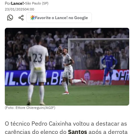
Por
Lance!
•
São Paulo (SP)
23/01/2025
04:00
Favorite o Lance! no Google
(Foto: Ettore Chiereguini/AGIF)
O técnico Pedro Caixinha voltou a destacar as
carências do elenco do
Santos
após a derrota