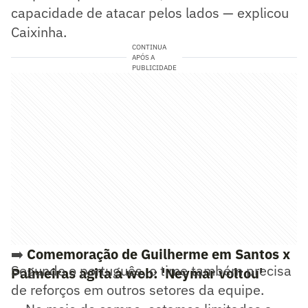
capacidade de atacar pelos lados — explicou
Caixinha.
CONTINUA
APÓS A
PUBLICIDADE
➡️
Comemoração de Guilherme em Santos x
Segundo o português, o time também precisa
Palmeiras agita a web: 'Neymar voltou'
de reforços em outros setores da equipe.