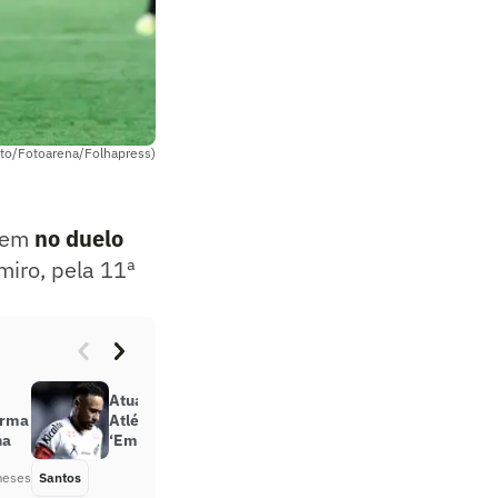
oto/Fotoarena/Folhapress)
agem
no duelo
miro, pela 11ª
Atuação de Neymar em Santos x
irma
Atlético-MG encanta europeus:
na
‘Em forma’
meses
Santos
Há 3 meses