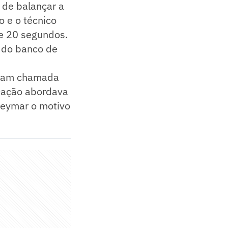
 de balançar a
o e o técnico
de 20 segundos.
u do banco de
gram chamada
icação abordava
Neymar o motivo