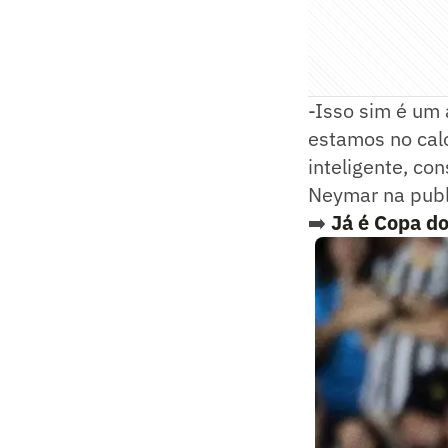
-Isso sim é um 
estamos no calo
inteligente, c
Neymar na publ
➡️
Já é Copa d