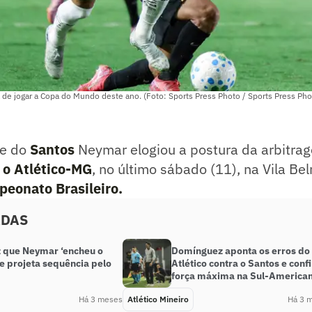
 de jogar a Copa do Mundo deste ano. (Foto: Sports Press Photo / Sports Press Ph
te do
Santos
Neymar elogiou a postura da arbitr
e o Atlético-MG
, no último sábado (11), na Vila Bel
eonato Brasileiro.
ADAS
z que Neymar ‘encheu o
Domínguez aponta os erros do
e projeta sequência pelo
Atlético contra o Santos e conf
força máxima na Sul-America
Há 3 meses
Atlético Mineiro
Há 3 