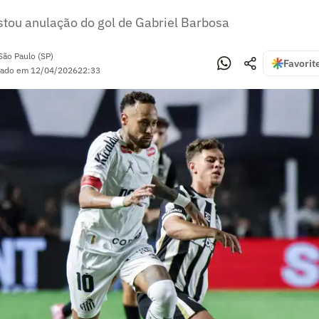
tou anulação do gol de Gabriel Barbosa
São Paulo (SP)
Favorit
zado em
12/04/2026
22:33