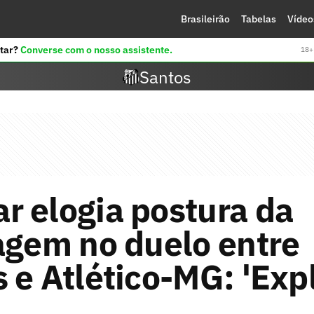
Brasileirão
Tabelas
Vídeo
tar?
Converse com o nosso assistente.
18+ 
Santos
 elogia postura da
agem no duelo entre
 e Atlético-MG: 'Expl