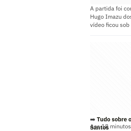
A partida foi c
Hugo Imazu dos 
vídeo ficou sob
➡️
Tudo sobre o
Aos 18 minutos 
Santos