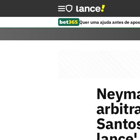
Quer uma ajuda antes de apos
Neymar
arbitr
Santos
lance'