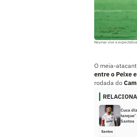
Neymar vive a expectativa
O meia-atacan
entre o Peixe 
rodada do
Camp
RELACION
Cuca di
tanque’ 
Santos
Santos