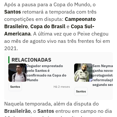
Após a pausa para a Copa do Mundo, o
Santos
retomará a temporada com três
competições em disputa:
Campeonato
Brasileiro
,
Copa do Brasil
e
Copa Sul-
Americana
. A última vez que o Peixe chegou
ao mês de agosto vivo nas três frentes foi em
2021.
RELACIONADAS
Jogador emprestado
Sem Neymar, 
pelo Santos é
ganha novos
confirmado na Copa do
protagonistas
Mundo
reformulação 
segundo seme
Santos
Há 2 meses
Santos
Naquela temporada, além da disputa do
Brasileirão
, o
Santos
entrou em campo no dia