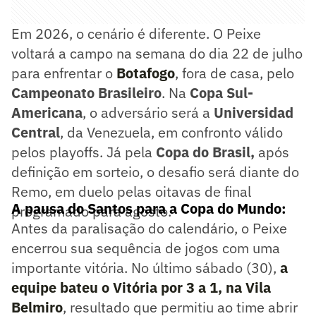
Em 2026, o cenário é diferente. O Peixe
voltará a campo na semana do dia 22 de julho
para enfrentar o
Botafogo
, fora de casa, pelo
Campeonato Brasileiro
. Na
Copa Sul-
Americana
, o adversário será a
Universidad
Central
, da Venezuela, em confronto válido
pelos playoffs. Já pela
Copa do Brasil,
após
definição em sorteio, o desafio será diante do
Remo, em duelo pelas oitavas de final
A pausa do Santos para a Copa do Mundo:
programado para agosto.
Antes da paralisação do calendário, o Peixe
encerrou sua sequência de jogos com uma
importante vitória. No último sábado (30),
a
equipe bateu o Vitória por 3 a 1, na Vila
Belmiro
, resultado que permitiu ao time abrir