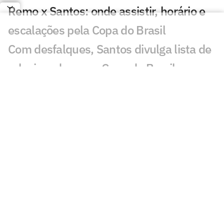
Remo x Santos: onde assistir, horário e
escalações pela Copa do Brasil
Com desfalques, Santos divulga lista de
relacionados para Copa do Brasil
Neymar é relacionado para duelo entre
Santos e Remo pela Copa do Brasil
Análise tática do Guffo: os destaques da
ida das oitavas da Copa do Brasil
Santos busca quebrar escrita fora de
casa para avançar na Copa do Brasil
Mauro Cezar critica possível ausência de
Neymar: 'Constrangedor'