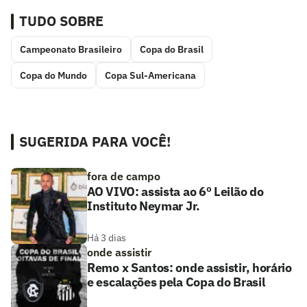
TUDO SOBRE
Campeonato Brasileiro
Copa do Brasil
Copa do Mundo
Copa Sul-Americana
SUGERIDA PARA VOCÊ!
fora de campo
AO VIVO: assista ao 6º Leilão do
Instituto Neymar Jr.
Há 3 dias
onde assistir
Remo x Santos: onde assistir, horário
e escalações pela Copa do Brasil