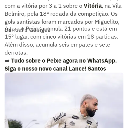
com a vitória por 3 a 1 sobre o
Vitória
, na Vila
Belmiro, pela 18ª rodada da competição. Os
gols santistas foram marcados por Miguelito,
Agora o Peixe acumula 21 pontos e está em
Barreal e Gabigol.
15º lugar, com cinco vitórias em 18 partidas.
Além disso, acumula seis empates e sete
derrotas.
➡️
Tudo sobre o Peixe agora no WhatsApp.
Siga o nosso novo canal Lance! Santos