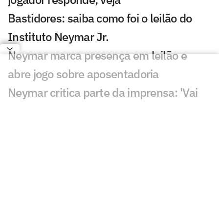
Bastidores: saiba como foi o leilão do
Instituto Neymar Jr.
Neymar marca presença em leilão e
abre jogo sobre aposentadoria
Neymar critica parte da imprensa: 'Vai
adoecer os jogadores'
Pai de Neymar analisa fala de Cuca:
'Talvez tenha sido infeliz'
Leilão do Instituto Neymar Jr acontece
nesta segunda (3)
Remo x Santos: onde assistir, horário e