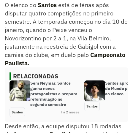
O elenco do
Santos
está de férias após
disputar quatro competições no primeiro
semestre. A temporada começou no dia 10 de
janeiro, quando o Peixe venceu o
Novorizontino por 2 a 1, na Vila Belmiro,
justamente na reestreia de Gabigol com a
camisa do clube, em duelo pelo
Campeonato
Paulista.
RELACIONADAS
Sem Neymar, Santos
Santos aprove
ganha novos
do Mundo para
protagonistas e prepara
ao elenco
reformulação no
segundo semestre
Santos
Santos
Há 2 meses
Desde então, a equipe disputou 18 rodadas