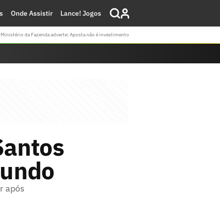
s
Onde Assistir
Lance! Jogos
Ministério da Fazenda adverte: Aposta não é investimento
Santos
Mundo
or após