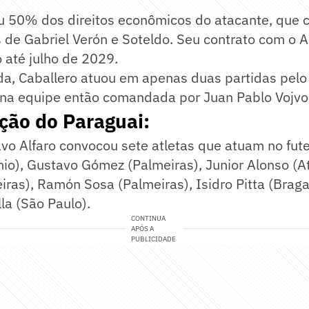
iu 50% dos direitos econômicos do atacante, que 
s de Gabriel Verón e Soteldo. Seu contrato com o A
o até julho de 2029.
a, Caballero atuou em apenas duas partidas pel
na equipe então comandada por Juan Pablo Vojvo
ção do Paraguai:
vo Alfaro convocou sete atletas que atuam no futeb
o), Gustavo Gómez (Palmeiras), Junior Alonso (At
iras), Ramón Sosa (Palmeiras), Isidro Pitta (Braga
la (São Paulo).
CONTINUA
APÓS A
PUBLICIDADE