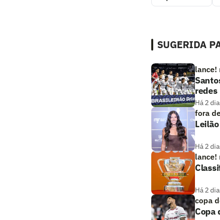
SUGERIDA PA
lance!
Santos
redes
Há 2 dia
fora d
Leilã
Há 2 dia
lance!
Classi
Há 2 dia
copa d
Copa d