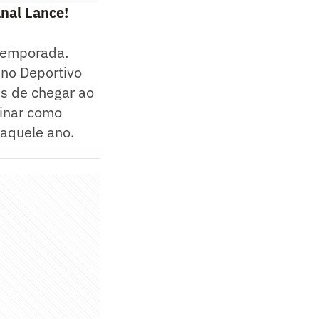
nal Lance!
 temporada.
 no Deportivo
s de chegar ao
minar como
daquele ano.