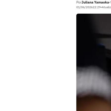
Por
Juliana Yamaoka
•
01/06/2026
22:29
•
Atuali