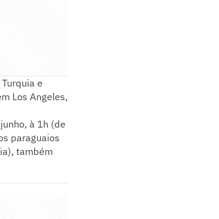
 Turquia e
 em Los Angeles,
junho, à 1h (de
 os paraguaios
ília), também