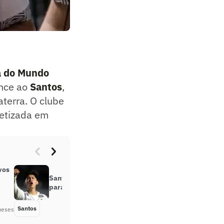
 do Mundo
ence ao
Santos
,
terra. O clube
retizada em
vos
Santos aproveita Copa do Mundo
para dar férias ao elenco
Santos
Há 2 meses
meses