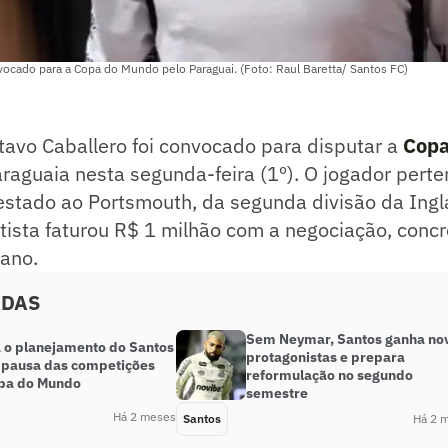
vocado para a Copa do Mundo pelo Paraguai. (Foto: Raul Baretta/ Santos FC)
tavo Caballero foi convocado para disputar a
Copa
raguaia nesta segunda-feira (1º). O jogador pert
stado ao Portsmouth, da segunda divisão da Ingla
tista faturou R$ 1 milhão com a negociação, conc
 ano.
ADAS
Sem Neymar, Santos ganha no
 o planejamento do Santos
protagonistas e prepara
 pausa das competições
reformulação no segundo
pa do Mundo
semestre
Há 2 meses
Santos
Há 2 