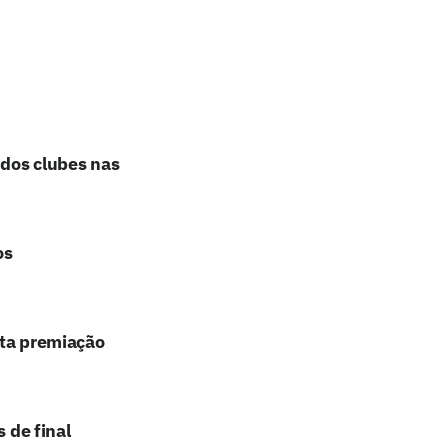
 dos clubes nas
os
lta premiação
 de final