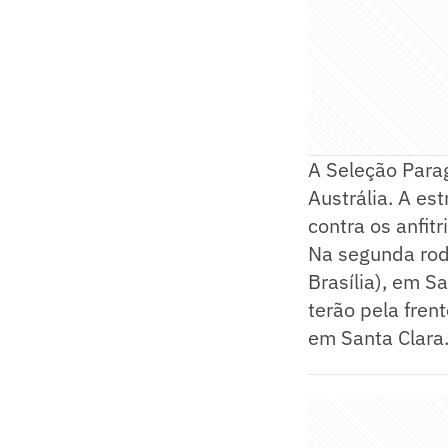
A Seleção Parag
Austrália. A est
contra os anfitr
Na segunda roda
Brasília), em S
terão pela fren
em Santa Clara