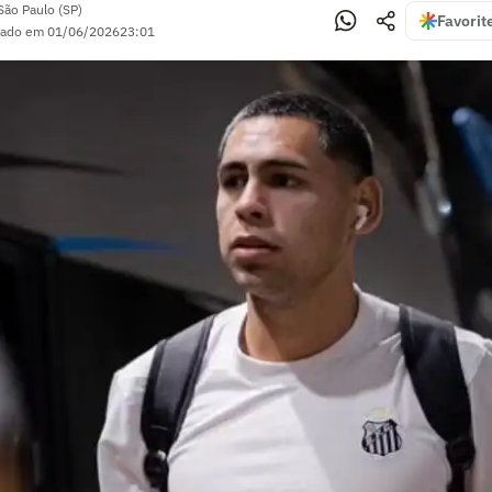
São Paulo (SP)
Favorit
zado em
01/06/2026
23:01