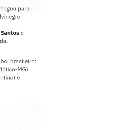
chegou para
lvinegro
o
Santos
e
da.
ol brasileiro:
lético-MG),
ntino) e