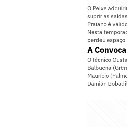
O Peixe adquir
suprir as saída
Praiano é válid
Nesta temporad
perdeu espaço 
A Convoca
O técnico Gusta
Balbuena (Grêmi
Maurício (Palme
Damián Bobadil