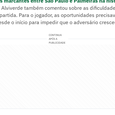
os marcantes entre São Paulo e Palmeiras na his
 Alviverde também comentou sobre as dificuldad
partida. Para o jogador, as oportunidades precisa
sde o início para impedir que o adversário cresce
CONTINUA
APÓS A
PUBLICIDADE