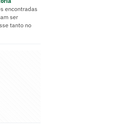
tória
es encontradas
vam ser
sse tanto no