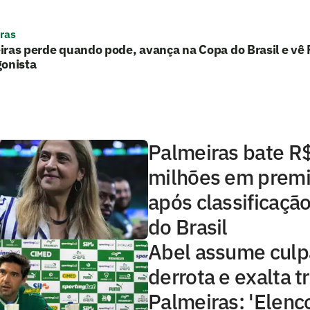
ras
ras perde quando pode, avança na Copa do Brasil e vê 
gonista
Palmeiras bate R
milhões em prem
após classificaçã
do Brasil
Abel assume culp
derrota e exalta t
Palmeiras: 'Elenco