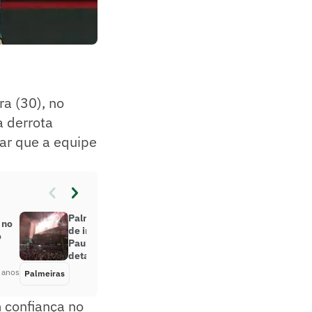
ra (30), no
a derrota
tar que a equipe
Palmeiras marca início da venda
 no
de ingressos para final do
o
Paulistão contra o São Paulo; saiba
detalhes
 anos
Palmeiras
Há 4 anos
m confiança no