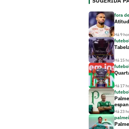
SUGERIDA PA
fora d
Atitud
Há 9 ho
futebo
Tabela
Há 15 h
futebo
Quarta
Há 17 h
futebo
Palmei
espan
Há 23 h
palmei
Palme