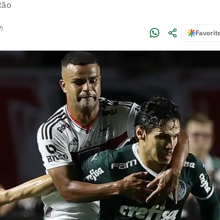
tão
P)
Favorit