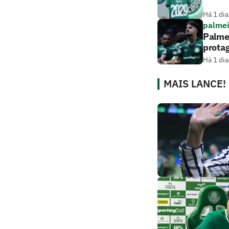
Há 1 dia
palmei
Palmei
prota
Há 1 dia
MAIS LANCE!