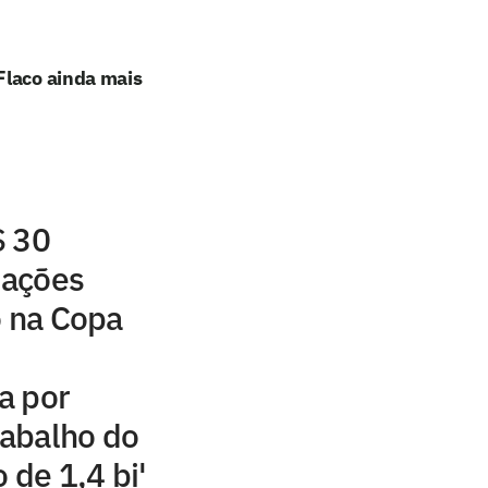
Flaco ainda mais
$ 30
iações
o na Copa
a por
rabalho do
 de 1,4 bi'