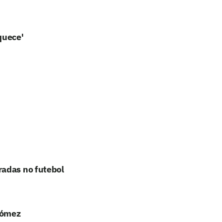
quece'
radas no futebol
Gómez