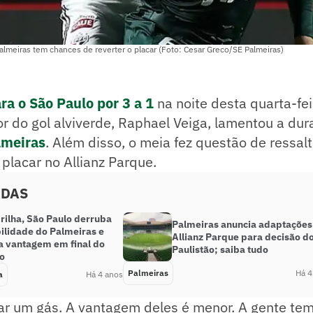
almeiras tem chances de reverter o placar (Foto: Cesar Greco/SE Palmeiras)
ra o São Paulo por 3 a 1
na noite desta quarta-fei
r do gol alviverde, Raphael Veiga, lamentou a dur
lmeiras
. Além disso, o meia fez questão de ressal
 placar no Allianz Parque.
ADAS
brilha, São Paulo derruba
Palmeiras anuncia adaptações
bilidade do Palmeiras e
Allianz Parque para decisão d
a vantagem em final do
Paulistão; saiba tudo
ão
Palmeiras
Há 4
a
Há 4 anos
dar um gás. A vantagem deles é menor. A gente te