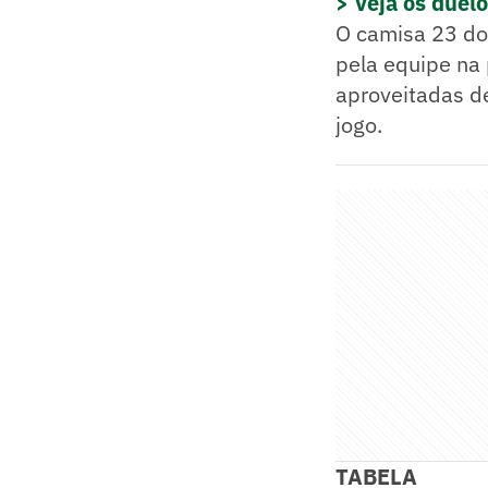
> Veja os duel
O camisa 23 do
pela equipe na 
aproveitadas de
jogo.
TABELA