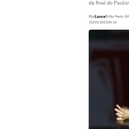
da final do Paulis
Por
Lance!
•
São Paulo (S
31/03/2022
00:16