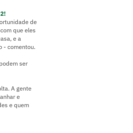
22!
ortunidade de
z com que eles
asa, e a
o - comentou.
s podem ser
olta. A gente
ganhar e
des e quem