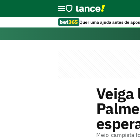
Quer uma ajuda antes de apos
Veiga 
Palme
espera
Meio-campista foi