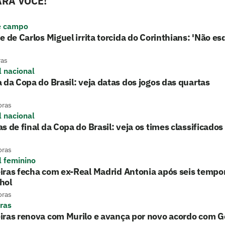
RA VOCÊ!
e campo
e de Carlos Miguel irrita torcida do Corinthians: 'Não es
ras
l nacional
 da Copa do Brasil: veja datas dos jogos das quartas
oras
l nacional
s de final da Copa do Brasil: veja os times classificados
oras
l feminino
ras fecha com ex-Real Madrid Antonia após seis tempo
hol
oras
ras
iras renova com Murilo e avança por novo acordo com 