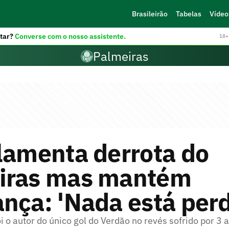
Brasileirão
Tabelas
Vídeo
tar?
Converse com o nosso assistente.
18+ 
Palmeiras
lamenta derrota do
iras mas mantém
nça: 'Nada está perd
 o autor do único gol do Verdão no revés sofrido por 3 a