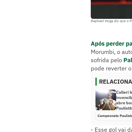
Raphael Veiga diz que o P
Após perder pa
Morumbi, o auto
sofrida pelo
Pa
pode reverter o
RELACION
Calleri 
invenci
abre bo
Paulist
Campeonato Paulist
- Esse gol vai 