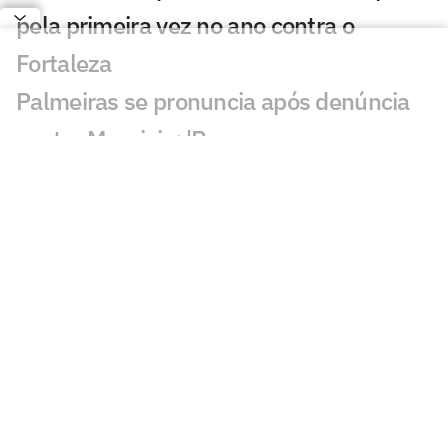
pela primeira vez no ano contra o
Fortaleza
Palmeiras se pronuncia após denúncia
contra Mauricio: 'Para que serve o
árbitro?'
Mauricio, do Palmeiras, é denunciado
por 'conduta violenta' e pode ser punido
Estrangeiros são sinceros sobre Endrick:
'Real não valoriza'
Palmeiras acumula desfalques e ganha
opções no ataque
Palmeiras x Fortaleza: onde assistir e