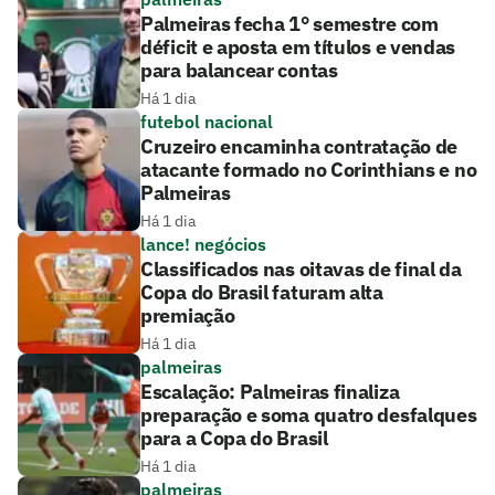
Palmeiras fecha 1° semestre com
déficit e aposta em títulos e vendas
para balancear contas
Há 1 dia
futebol nacional
Cruzeiro encaminha contratação de
atacante formado no Corinthians e no
Palmeiras
Há 1 dia
lance! negócios
Classificados nas oitavas de final da
Copa do Brasil faturam alta
premiação
Há 1 dia
palmeiras
Escalação: Palmeiras finaliza
preparação e soma quatro desfalques
para a Copa do Brasil
Há 1 dia
palmeiras