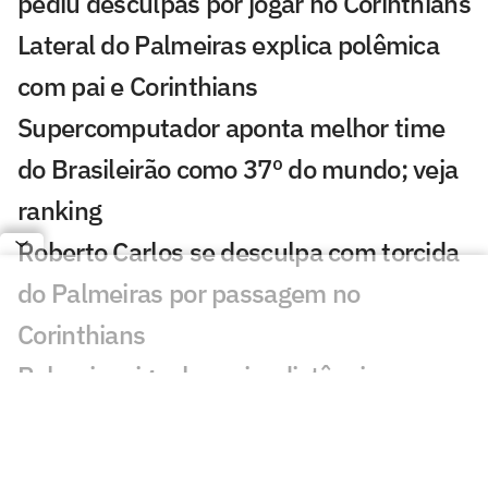
pediu desculpas por jogar no Corinthians
Lateral do Palmeiras explica polêmica
com pai e Corinthians
Supercomputador aponta melhor time
do Brasileirão como 37º do mundo; veja
ranking
Roberto Carlos se desculpa com torcida
do Palmeiras por passagem no
Corinthians
Palmeiras iguala maior distância para o
Flamengo no Brasileirão e mostra força
como visitante