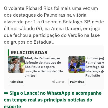
O volante Richard Rios foi mais uma vez um
dos destaques do Palmeiras na vitória
alviverde por 1 a 0 sobre o Botafogo-SP, neste
último sábado (9), na Arena Barueri, em jogo
que fechou a participação do Verdão na fase
de grupos do Estadual.
RELACIONADAS
Abel, do Palmeiras, se
Com um jogado
defende de ataques do
Palmeiras ven
São Paulo e espera
Botafogo-SP e
punição a Belmonte: ‘Há
liderança gera
limites’
Paulistão
Palmeiras
Há 2 anos
Palmeiras
➡️ Siga o Lance! no WhatsApp e acompanhe
em tempo real as principais notícias do
esporte