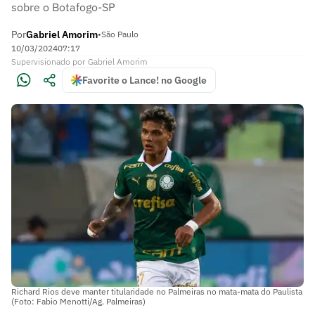
sobre o Botafogo-SP
Por
Gabriel Amorim
•
São Paulo
10/03/2024
07:17
Supervisionado
por
Gabriel Amorim
Favorite o Lance! no Google
Richard Rios deve manter titularidade no Palmeiras no mata-mata do Paulista
(Foto: Fabio Menotti/Ag. Palmeiras)