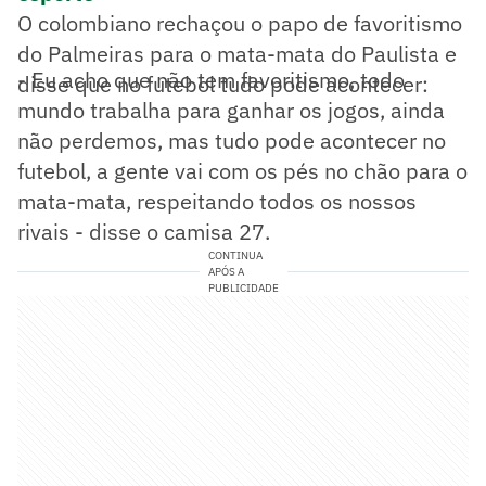
O colombiano rechaçou o papo de favoritismo
do Palmeiras para o mata-mata do Paulista e
- Eu acho que não tem favoritismo, todo
disse que no futebol tudo pode acontecer:
mundo trabalha para ganhar os jogos, ainda
não perdemos, mas tudo pode acontecer no
futebol, a gente vai com os pés no chão para o
mata-mata, respeitando todos os nossos
rivais - disse o camisa 27.
CONTINUA
APÓS A
PUBLICIDADE