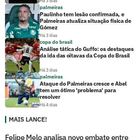
Há 3 dias
palmeiras
Paulinho tem lesão confirmada, e
Palmeiras atualiza situação física de
Gómez
Há 3 dias
copa do brasil
Análise tática do Guffo: os destaques
da ida das oitavas da Copa do Brasil
Há 3 dias
palmeiras
Ataque do Palmeiras cresce e Abel
tem um ótimo 'problema' para
resolver
Há 4 dias
MAIS LANCE!
Felipe Melo analisa novo embate entre