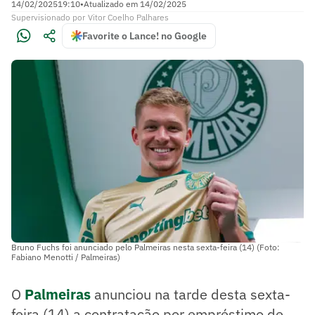
14/02/2025
19:10
•
Atualizado em
14/02/2025
Supervisionado
por
Vitor Coelho Palhares
Favorite o Lance! no Google
Bruno Fuchs foi anunciado pelo Palmeiras nesta sexta-feira (14) (Foto:
Fabiano Menotti / Palmeiras)
O
Palmeiras
anunciou na tarde desta sexta-
feira (14) a contratação por empréstimo de