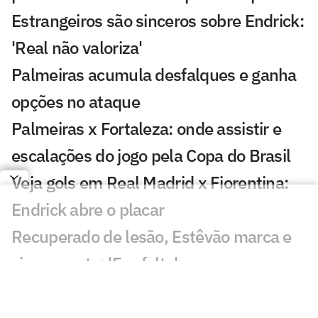
Estrangeiros são sinceros sobre Endrick:
'Real não valoriza'
Palmeiras acumula desfalques e ganha
opções no ataque
Palmeiras x Fortaleza: onde assistir e
escalações do jogo pela Copa do Brasil
Veja gols em Real Madrid x Fiorentina:
Endrick abre o placar
Recuperado de lesão, Estêvão marca e
vira assunto: 'Fez falta'
Copa impulsiona destaques do
Palmeiras em sequência decisiva por