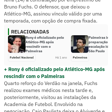
Bruno Fuchs. O defensor, que deixou o
Atlético-MG, assinou vínculo válido por uma
temporada, com opção de compra fixada.
RELACIONADAS
Rony é oficializado pelo
Palmeiras inic
Atlético-MG após
preparação e 
rescindir com o
escalação idea
Palmeiras
São Paulo
Futebol Nacional
Há 1 ano
Palmeiras
+ Rony é oficializado pelo Atlético-MG após
rescindir com o Palmeiras
Quarto reforço do Verdão na janela, Fuchs
realizou exames médicos nesta tarde e,
posteriormente, visitou as instalações da
Academia de Futebol. Envolvido na
negociação, Caio Paulista deixa o Alviverde e