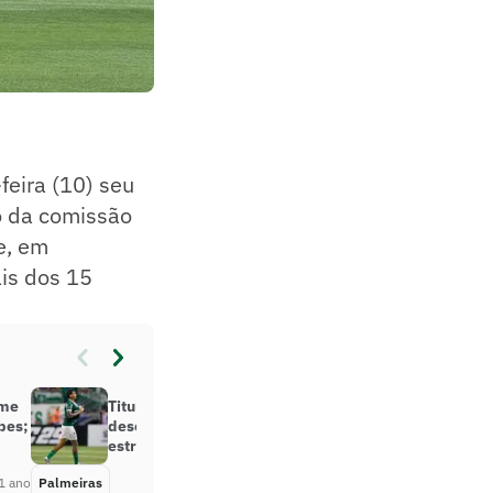
feira (10) seu
o da comissão
e, em
is dos 15
rme
Titular do Palmeiras sente
bes;
desconforto e vira dúvida para
estreia no Mundial
1 ano
Palmeiras
Há 1 ano