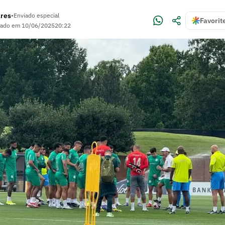
ares
•
Enviado especial
Favorit
zado em
10/06/2025
20:22