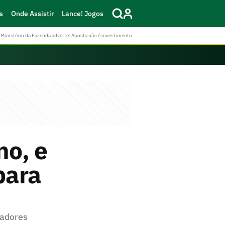
s
Onde Assistir
Lance! Jogos
Ministério da Fazenda adverte: Aposta não é investimento
no, e
para
gadores