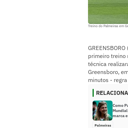
Treino do Palmeiras em Gr
GREENSBORO (
primeiro treino
técnica realiza
Greensboro, e
minutos - regra
RELACION
Como Pa
Mundial 
marca e 
Palmeiras