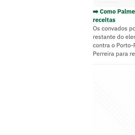
➡️ Como Palmei
receitas
Os convados por
restante do ele
contra o Porto-
Perreira para r