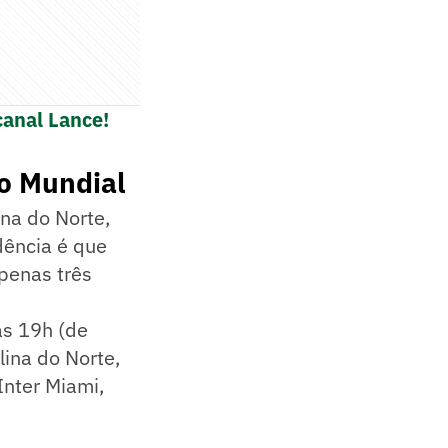
canal Lance!
o Mundial
na do Norte,
dência é que
apenas três
as 19h (de
lina do Norte,
Inter Miami,