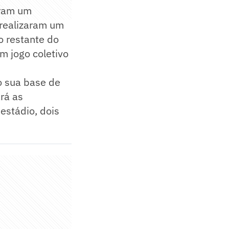
eram um
 realizaram um
o restante do
um jogo coletivo
o sua base de
rá as
estádio, dois