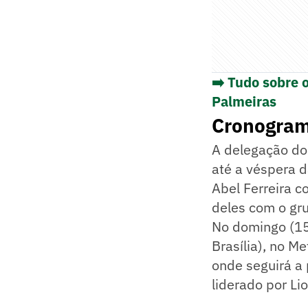
➡️ Tudo sobre 
Palmeiras
Cronograma
A delegação do
até a véspera d
Abel Ferreira c
deles com o gr
No domingo (15)
Brasília), no M
onde seguirá a 
liderado por Li