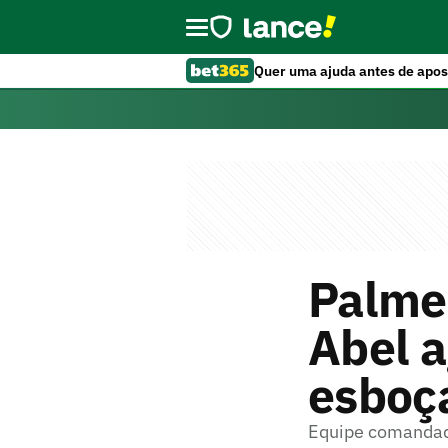
Quer uma ajuda antes de apos
Palmei
Abel 
esboç
Equipe comandad