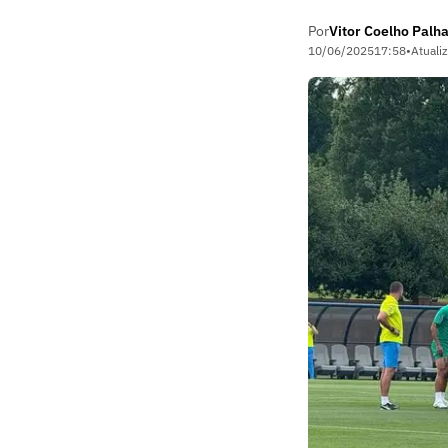
Por
Vitor Coelho Palh
10/06/2025
17:58
•
Atuali