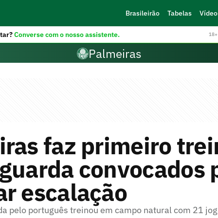
Brasileirão
Tabelas
Vídeo
tar?
Converse com o nosso assistente.
18+ 
Palmeiras
ras faz primeiro trei
aguarda convocados 
ar escalação
a pelo português treinou em campo natural com 21 jo