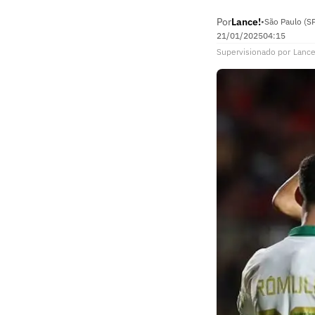
Por
Lance!
•
São Paulo (S
21/01/2025
04:15
Supervisionado
por
Lance