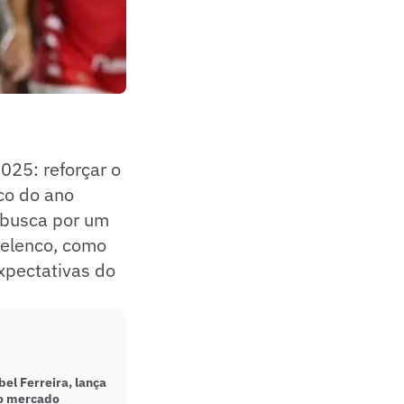
025: reforçar o
co do ano
a busca por um
 elenco, como
xpectativas do
el Ferreira, lança
no mercado