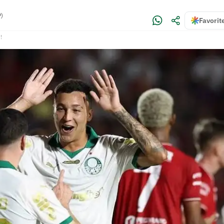
P)
Favorit
!