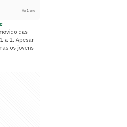
Há 1 ano
e
omovido das
 1 a 1. Apesar
nas os jovens