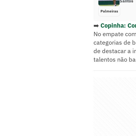
Santos
Palmeiras
➡️
Copinha: Cor
No empate com 
categorias de b
de destacar a i
talentos não b