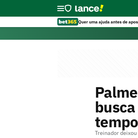
Quer uma ajuda antes de apos
Palmei
busca 
tempo
Treinador deixou 