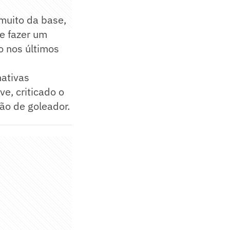
 muito da base,
e fazer um
o nos últimos
nativas
e, criticado o
ção de goleador.