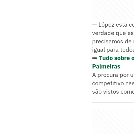
— López está co
verdade que es
precisamos de 
igual para todo
➡️
Tudo sobre 
Palmeiras
A procura por 
competitivo na
são vistos com