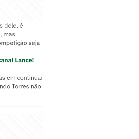
 dele, é
z, mas
ompetição seja
canal Lance!
as em continuar
undo Torres não