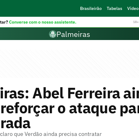
Brasileirão
Tabelas
Vídeo
tar?
Converse com o nosso assistente.
18+ 
Palmeiras
ras: Abel Ferreira a
reforçar o ataque pa
rada
claro que Verdão ainda precisa contratar