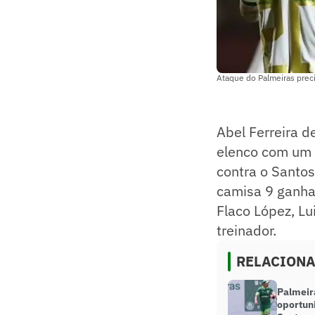
Ataque do Palmeiras preci
Abel Ferreira d
elenco com um 
contra o Santos
camisa 9 ganha
Flaco López, Lu
treinador.
RELACION
Palmeir
oportuni