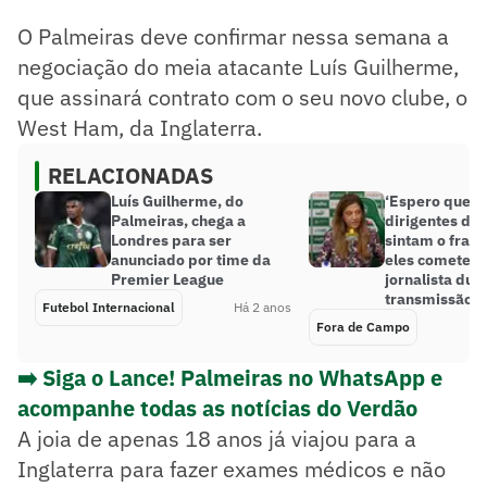
O Palmeiras deve confirmar nessa semana a
negociação do meia atacante Luís Guilherme,
que assinará contrato com o seu novo clube, o
West Ham, da Inglaterra.
RELACIONADAS
Luís Guilherme, do
‘Espero que o
Palmeiras, chega a
dirigentes do
Londres para ser
sintam o frac
anunciado por time da
eles cometem’
Premier League
jornalista dur
transmissão
Futebol Internacional
Há 2 anos
Fora de Campo
➡️ Siga o Lance! Palmeiras no WhatsApp e
acompanhe todas as notícias do Verdão
A joia de apenas 18 anos já viajou para a
Inglaterra para fazer exames médicos e não