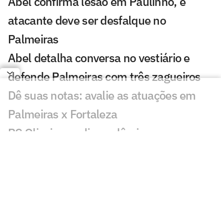
Abel confirma lesão em Paulinho, e
atacante deve ser desfalque no
Palmeiras
Abel detalha conversa no vestiário e
defende Palmeiras com três zagueiros
Dê suas notas: avalie as atuações em
Palmeiras x Fortaleza
PC Oliveira analisa polêmica em
Palmeiras x Fortaleza
Palmeiras vence o Fortaleza e abre boa
vantagem na Copa do Brasil
Atuação de Arias em Palmeiras x