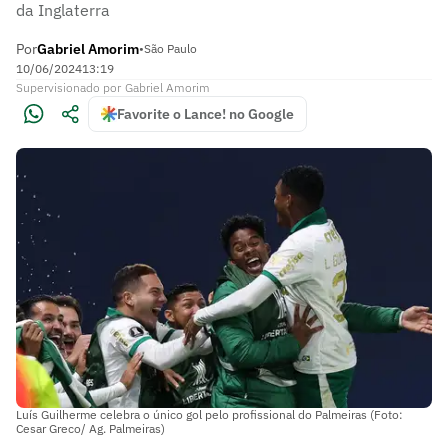
da Inglaterra
Por
Gabriel Amorim
•
São Paulo
10/06/2024
13:19
Supervisionado
por
Gabriel Amorim
Favorite o Lance! no Google
Luís Guilherme celebra o único gol pelo profissional do Palmeiras (Foto:
Cesar Greco/ Ag. Palmeiras)