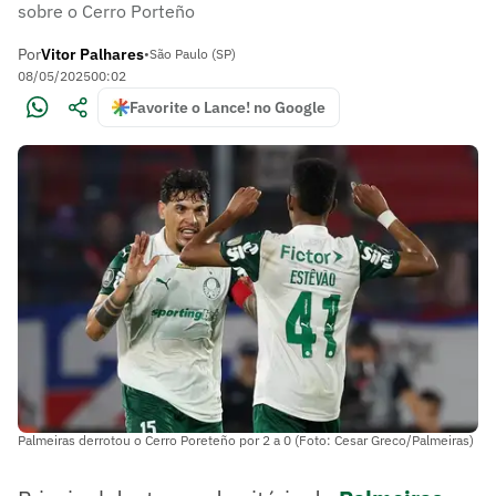
sobre o Cerro Porteño
Por
Vitor Palhares
•
São Paulo (SP)
08/05/2025
00:02
Favorite o Lance! no Google
Palmeiras derrotou o Cerro Poreteño por 2 a 0 (Foto: Cesar Greco/Palmeiras)