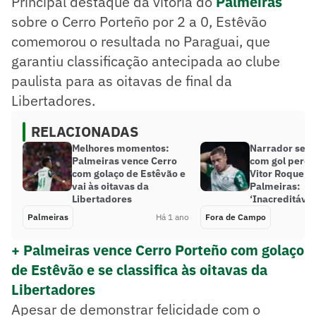
Principal destaque da vitória do
Palmeiras
sobre o Cerro Porteño por 2 a 0, Estêvão
comemorou o resultada no Paraguai, que
garantiu classificação antecipada ao clube
paulista para as oitavas de final da
Libertadores.
RELACIONADAS
Melhores momentos:
Narrador se s
Palmeiras vence Cerro
com gol perdi
com golaço de Estêvão e
Vitor Roque, 
vai às oitavas da
Palmeiras:
Libertadores
‘Inacreditável
Palmeiras
Há 1 ano
Fora de Campo
+ Palmeiras vence Cerro Porteño com golaço
de Estêvão e se classifica às oitavas da
Libertadores
Apesar de demonstrar felicidade com o