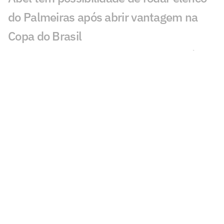
do Palmeiras após abrir vantagem na
Copa do Brasil
Palmeiras fecha 1° semestre com déficit
e aposta em títulos e vendas para
balancear contas
Cruzeiro encaminha contratação de
atacante formado no Corinthians e no
Palmeiras
Classificados nas oitavas de final da
Copa do Brasil faturam alta premiação
Escalação: Palmeiras finaliza