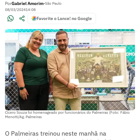
Por
Gabriel Amorim
•
São Paulo
08/03/2024
14:08
Favorite o Lance! no Google
Cícero Souza foi homenageado por funcionários do Palmeiras (Foto: Fábio
Menotti/Ag. Palmeiras
O Palmeiras treinou neste manhã na