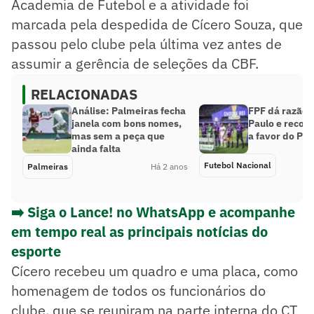
Academia de Futebol e a atividade foi
marcada pela despedida de Cícero Souza, que
passou pelo clube pela última vez antes de
assumir a gerência de seleções da CBF.
RELACIONADAS
Análise: Palmeiras fecha
FPF dá razão 
janela com bons nomes,
Paulo e recon
mas sem a peça que
a favor do Pa
ainda falta
Futebol Nacional
Palmeiras
Há 2 anos
➡️ Siga o Lance! no WhatsApp e acompanhe
em tempo real as principais notícias do
esporte
Cícero recebeu um quadro e uma placa, como
homenagem de todos os funcionários do
clube, que se reuniram na parte interna do CT