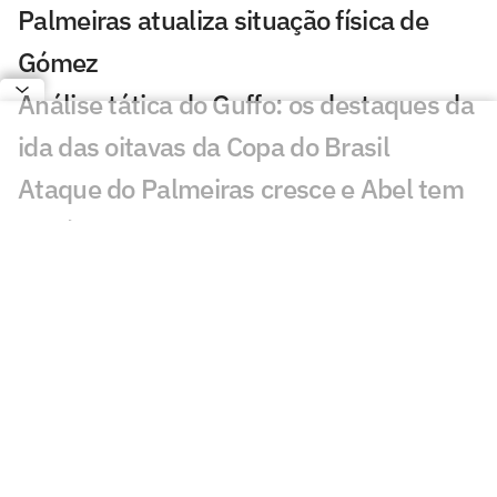
Palmeiras atualiza situação física de
Gómez
Análise tática do Guffo: os destaques da
ida das oitavas da Copa do Brasil
Ataque do Palmeiras cresce e Abel tem
um ótimo 'problema' para resolver
Felipe Melo analisa novo embate entre
Flamengo e Palmeiras: 'Estratégia'
Abel rebate Flamengo e fala sobre
polêmicas na final da Libertadores:
'Asterisco'
Abel confirma lesão em Paulinho, e