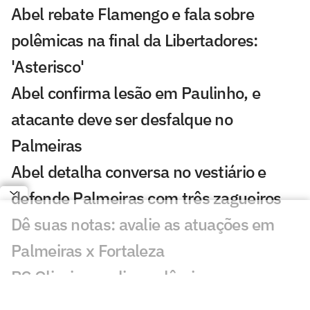
Abel rebate Flamengo e fala sobre
polêmicas na final da Libertadores:
'Asterisco'
Abel confirma lesão em Paulinho, e
atacante deve ser desfalque no
Palmeiras
Abel detalha conversa no vestiário e
defende Palmeiras com três zagueiros
Dê suas notas: avalie as atuações em
Palmeiras x Fortaleza
PC Oliveira analisa polêmica em
Palmeiras x Fortaleza