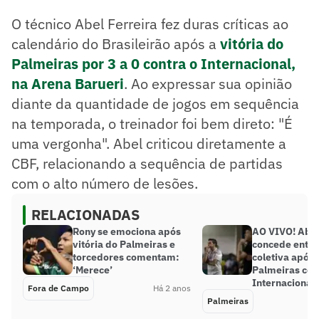
O técnico Abel Ferreira fez duras críticas ao
calendário do Brasileirão após a
vitória do
Palmeiras por 3 a 0 contra o Internacional,
na Arena Barueri
. Ao expressar sua opinião
diante da quantidade de jogos em sequência
na temporada, o treinador foi bem direto: "É
uma vergonha". Abel criticou diretamente a
CBF, relacionando a sequência de partidas
com o alto número de lesões.
RELACIONADAS
Rony se emociona após
AO VIVO! Abel
vitória do Palmeiras e
concede entre
torcedores comentam:
coletiva após 
‘Merece’
Palmeiras con
Internacional
Fora de Campo
Há 2 anos
Palmeiras