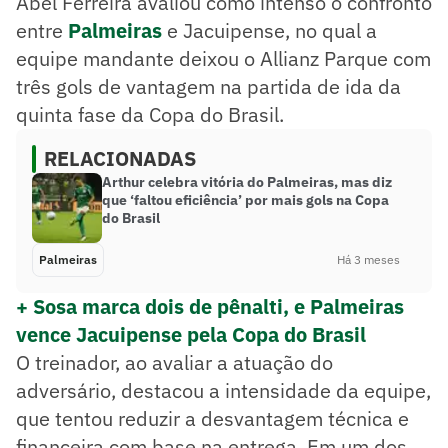
Abel Ferreira avaliou como intenso o confronto
entre
Palmeiras
e Jacuipense, no qual a
equipe mandante deixou o Allianz Parque com
três gols de vantagem na partida de ida da
quinta fase da Copa do Brasil.
RELACIONADAS
Arthur celebra vitória do Palmeiras, mas diz
que ‘faltou eficiência’ por mais gols na Copa
do Brasil
Palmeiras
Há 3 meses
+ Sosa marca dois de pênalti, e Palmeiras
vence Jacuipense pela Copa do Brasil
O treinador, ao avaliar a atuação do
adversário, destacou a intensidade da equipe,
que tentou reduzir a desvantagem técnica e
financeira com base na entrega. Em um dos