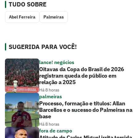
TUDO SOBRE
Abel Ferreira
Palmeiras
SUGERIDA PARA VOCÊ!
lance! negócios
Oitavas da Copa do Brasil de 2026
registram queda de público em
relação a 2025
Há 8 horas
palmeiras
Processo, formação e títulos: Allan
Barcellos e o sucesso do Palmeiras na
base
Há 8 horas
fora de campo
Atitude de Carlos Miguel irrita torcida