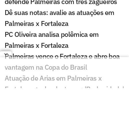
defende Palmeiras com três zagueiros
Dê suas notas: avalie as atuações em
Palmeiras x Fortaleza
PC Oliveira analisa polêmica em
Palmeiras x Fortaleza
Palmeiras vence o Fortaleza e abre boa
vantagem na Copa do Brasil
Atuação de Arias em Palmeiras x
Fortaleza ganha destaque: 'Barbaridade'
Maurício chama atenção em Palmeiras x
Fortaleza: 'Que fase'
Veja gols em Palmeiras x Fortaleza: