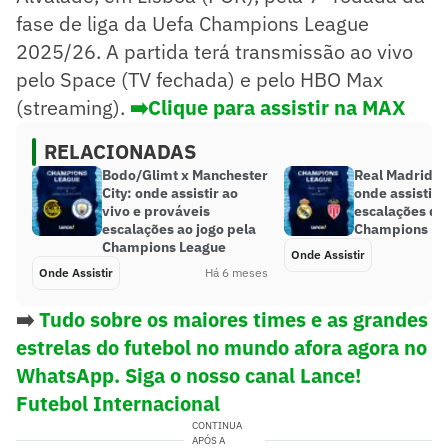
fase de liga da Uefa Champions League
2025/26. A partida terá transmissão ao vivo
pelo Space (TV fechada) e pelo HBO Max
(streaming).
➡️Clique para assistir na MAX
RELACIONADAS
Bodo/Glimt x Manchester
Real Madrid x
City: onde assistir ao
onde assistir 
vivo e prováveis
escalações do
escalações ao jogo pela
Champions Le
Champions League
Onde Assistir
Onde Assistir
Há 6 meses
➡️
Tudo sobre os maiores times e as grandes
estrelas do futebol no mundo afora agora no
WhatsApp. Siga o nosso canal Lance!
Futebol Internacional
CONTINUA
APÓS A