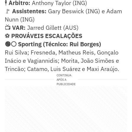
🕴️
Árbitro:
Anthony Taylor (ING)
🚩
Assistentes:
Gary Beswick (ING) e Adam
Nunn (ING)
📺
VAR:
Jarred Gillett (AUS)
⚽
PROVÁVEIS ESCALAÇÕES
🟢⚪ Sporting (Técnico: Rui Borges)
Rui Silva; Fresneda, Matheus Reis, Gonçalo
Inácio e Vagiannidis; Morita, João Simões e
Trincão; Catamo, Luis Suárez e Maxi Araújo.
CONTINUA
APÓS A
PUBLICIDADE