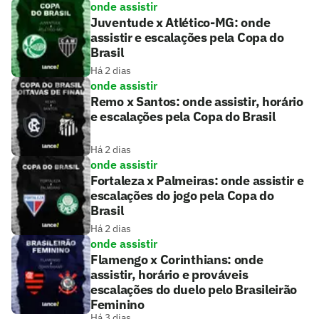
onde assistir
Juventude x Atlético-MG: onde
assistir e escalações pela Copa do
Brasil
Há 2 dias
onde assistir
Remo x Santos: onde assistir, horário
e escalações pela Copa do Brasil
Há 2 dias
onde assistir
Fortaleza x Palmeiras: onde assistir e
escalações do jogo pela Copa do
Brasil
Há 2 dias
onde assistir
Flamengo x Corinthians: onde
assistir, horário e prováveis
escalações do duelo pelo Brasileirão
Feminino
Há 3 dias