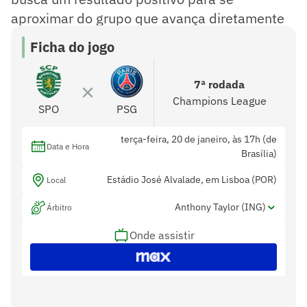
aproximar do grupo que avança diretamente
às oitavas de final.
Ficha do jogo
7ª rodada
Champions League
SPO
PSG
terça-feira, 20 de janeiro, às 17h (de
Data e Hora
Brasília)
Estádio José Alvalade, em Lisboa (POR)
Local
Anthony Taylor (ING)
Árbitro
Onde assistir
Gary Beswick (ING) e Adam Nunn (ING)
Assistentes
Jarred Gillett (AUS)
Var