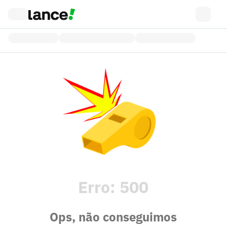
Erro:
500
Ops, não conseguimos