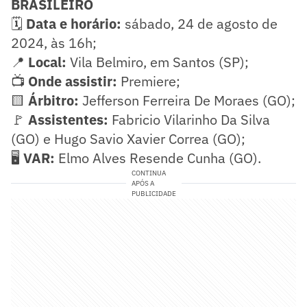
BRASILEIRO
🗓️
Data e horário:
sábado, 24 de agosto de
2024, às 16h;
📍
Local:
Vila Belmiro, em Santos (SP);
📺
Onde assistir:
Premiere;
🟨
Árbitro:
Jefferson Ferreira De Moraes (GO);
🚩
Assistentes:
Fabricio Vilarinho Da Silva
(GO) e Hugo Savio Xavier Correa (GO);
🖥️
VAR:
Elmo Alves Resende Cunha (GO).
CONTINUA
APÓS A
PUBLICIDADE