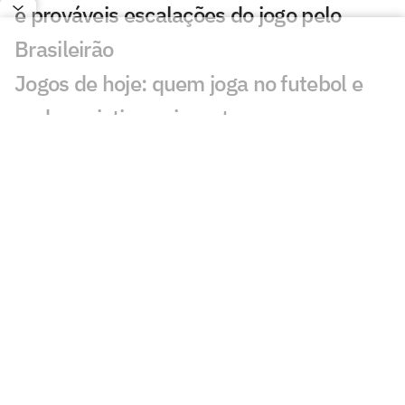
e prováveis escalações do jogo pelo
Brasileirão
Jogos de hoje: quem joga no futebol e
onde assistir ao vivo – terça
(28/07/2026)
Santos x Universidad Central (VEN):
onde assistir, horário e escalação pela
Sul-Americana
Jogos de hoje: quem joga no futebol e
onde assistir ao vivo – segunda
(27/07/2026)
Calderano disputa título do Star