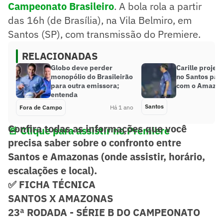
Campeonato Brasileiro
. A bola rola a partir
das 16h (de Brasília), na Vila Belmiro, em
Santos (SP), com transmissão do Premiere.
RELACIONADAS
Globo deve perder
Carille proje
monopólio do Brasileirão
no Santos par
para outra emissora;
com o Amazo
entenda
Santos
Fora de Campo
Há 1 ano
Confira todas as informações que você
🚨 Clique para assistir no Premiere
precisa saber sobre o confronto entre
Santos e Amazonas (onde assistir, horário,
escalações e local).
✅ FICHA TÉCNICA
SANTOS X AMAZONAS
23ª RODADA - SÉRIE B DO CAMPEONATO