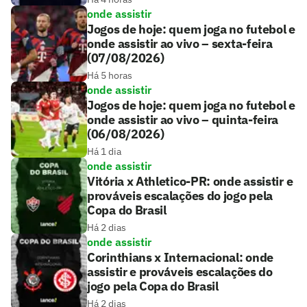
onde assistir
Jogos de hoje: quem joga no futebol e
onde assistir ao vivo – sexta-feira
(07/08/2026)
Há 5 horas
onde assistir
Jogos de hoje: quem joga no futebol e
onde assistir ao vivo – quinta-feira
(06/08/2026)
Há 1 dia
onde assistir
Vitória x Athletico-PR: onde assistir e
prováveis escalações do jogo pela
Copa do Brasil
Há 2 dias
onde assistir
Corinthians x Internacional: onde
assistir e prováveis escalações do
jogo pela Copa do Brasil
Há 2 dias