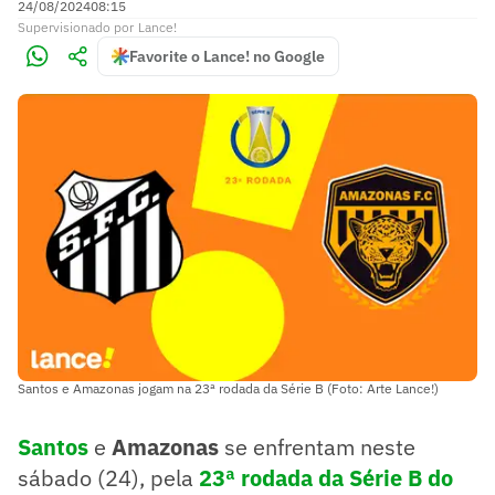
24/08/2024
08:15
Supervisionado
por
Lance!
Favorite o Lance! no Google
Santos e Amazonas jogam na 23ª rodada da Série B (Foto: Arte Lance!)
Santos
e
Amazonas
se enfrentam neste
sábado (24), pela
2
3ª rodada da Série B do