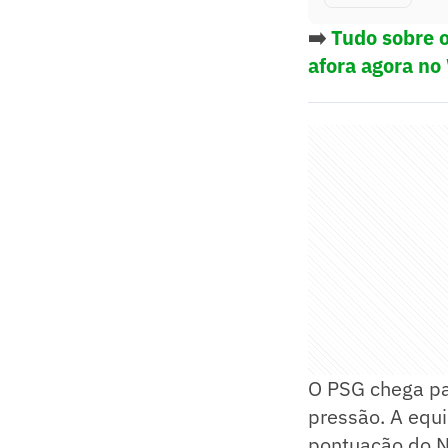
➡️
Tudo sobre o
afora agora no
O PSG chega pa
pressão. A equ
pontuação do N