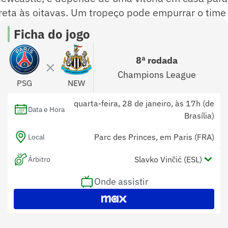
ireta às oitavas. Um tropeço pode empurrar o time
playoffs, a depender dos demais resultados.
Ficha do jogo
8ª rodada
Champions League
PSG
NEW
quarta-feira, 28 de janeiro, às 17h (de
Data e Hora
Brasília)
Parc des Princes, em Paris (FRA)
Local
Slavko Vinčić (ESL)
Árbitro
Onde assistir
Tomaž Klančnik (ESL) e Andraž Kovačič
Assistentes
(ESL)
Christian Dingert (ALE)
Var