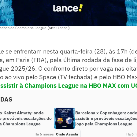
rodada da Champions League (Arte: Lance!)
 se enfrentam nesta quarta-feira (28), às 17h (de 
s, em Paris (FRA), pela última rodada da fase de l
e 2025/26. O confronto direto por vaga nas oitav
o ao vivo pelo Space (TV fechada) e pelo HBO Max
 assistir à Champions League na HBO MAX com U
ADAS
 x Kairat Almaty: onde
Barcelona x Copenhagen: ond
 e prováveis escalações do
assistir e prováveis escalaçõe
la Champions League
jogo pela Champions League
Há 6 meses
Onde Assistir
Há 6 