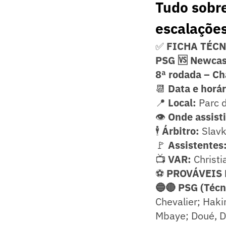
Tudo sobre
escalações 
✅
FICHA TÉC
PSG 🆚 Newcas
8ª rodada – C
📆
Data e horár
📍
Local:
Parc d
👁️
Onde assisti
🕴️
Árbitro:
Slavk
🚩
Assistentes
📺
VAR:
Christi
⚽
PROVÁVEIS
🔵🔴 PSG (Técn
Chevalier; Haki
Mbaye; Doué, D