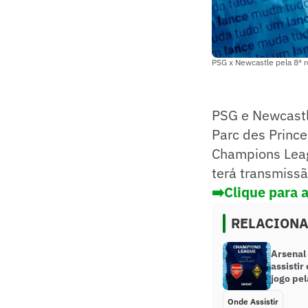
PSG x Newcastle pela 8ª 
PSG e Newcastle
Parc des Prince
Champions Leagu
terá transmissã
➡️Clique para
RELACION
Arsenal
assistir
jogo pe
Onde Assistir