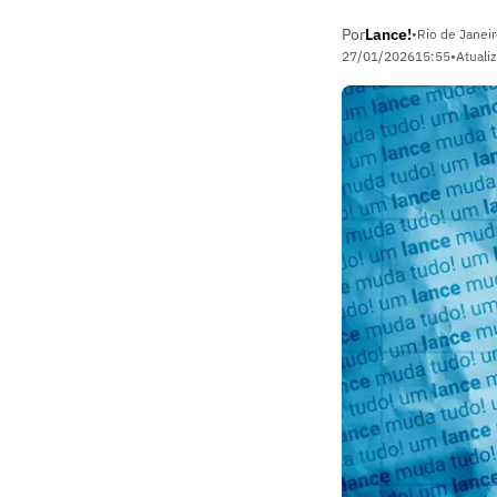
Por
Lance!
•
Rio de Janeir
27/01/2026
15:55
•
Atuali