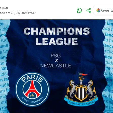
o (RJ)
Favorit
zado em
28/01/2026
17:39