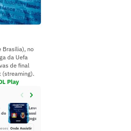
Brasília), no
iga da Uefa
as de final
 (streaming).
OL Play
e
Leverkusen x Villarreal: onde
s do
assistir e prováveis escalações do
jogo pela Champions League
meses
Onde Assistir
Há 6 meses