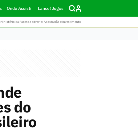
s
Onde Assistir
Lance! Jogos
Ministério da Fazenda adverte: Aposta não é investimento
nde
es do
ileiro