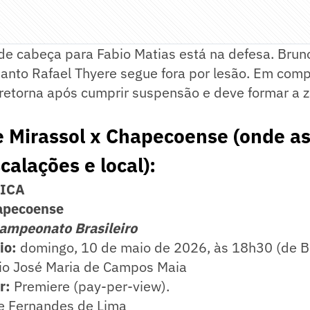
 de cabeça para Fabio Matias está na defesa. Bru
anto Rafael Thyere segue fora por lesão. Em com
etorna após cumprir suspensão e deve formar a z
 Mirassol x Chapecoense (onde ass
calações e local):
NICA
hapecoense
ampeonato Brasileiro
io:
domingo, 10 de maio de 2026, às 18h30 (de Bra
io José Maria de Campos Maia
ir:
Premiere (pay-per-view).
e Fernandes de Lima