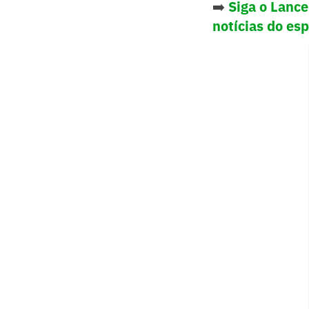
➡️
Siga o Lanc
notícias do es