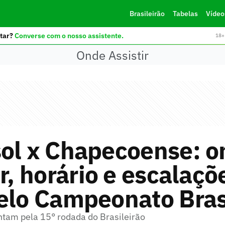
Brasileirão
Tabelas
Vídeo
tar?
Converse com o nosso assistente.
18+ 
Onde Assistir
sol x Chapecoense: o
ir, horário e escalaçõ
elo Campeonato Bras
ntam pela 15° rodada do Brasileirão