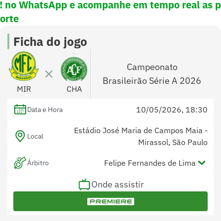
e! no WhatsApp e
acompanhe em tempo real as p
porte
Ficha do jogo
Campeonato
Brasileirão Série A 2026
MIR
CHA
10/05/2026, 18:30
Data e Hora
Estádio José Maria de Campos Maia -
Local
Mirassol, São Paulo
Felipe Fernandes de Lima
Árbitro
Onde assistir
Guilherme Dias Camilo e Anne Kesy
Assistentes
Gomes de Sá
Daniel Nobre Bins
Var