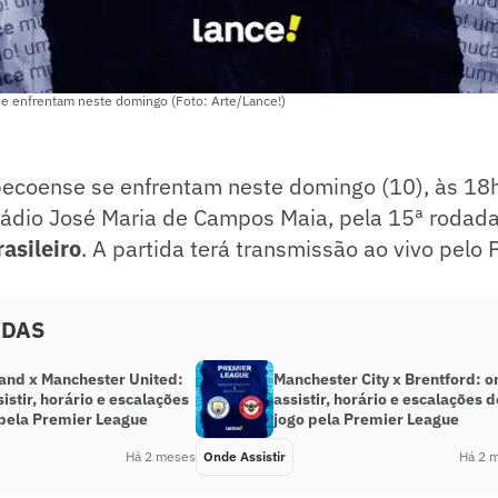
e enfrentam neste domingo (Foto: Arte/Lance!)
pecoense se enfrentam neste domingo (10), às 18
stádio José Maria de Campos Maia, pela 15ª rodad
asileiro
. A partida terá transmissão ao vivo pelo 
ADAS
and x Manchester United:
Manchester City x Brentford: 
istir, horário e escalações
assistir, horário e escalações d
 pela Premier League
jogo pela Premier League
Há 2 meses
Onde Assistir
Há 2 