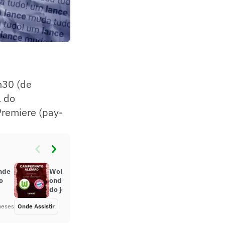
h30 (de
a do
Premiere (pay-
onde
Wolfsburg x Bayern de Munique:
o
onde assistir, horário e escalações
do jogo pela Bundesliga
meses
Onde Assistir
Há 2 meses