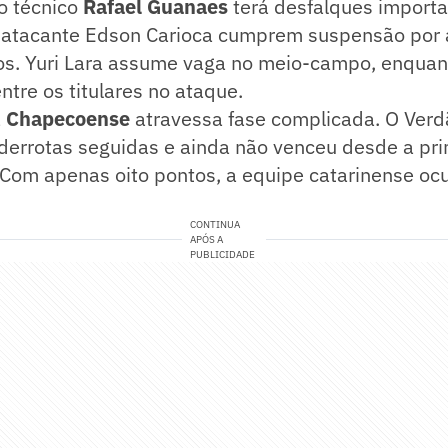
 o técnico
Rafael Guanaes
terá desfalques importa
 atacante Edson Carioca cumprem suspensão por
os. Yuri Lara assume vaga no meio-campo, enqua
tre os titulares no ataque.
a
Chapecoense
atravessa fase complicada. O Verd
derrotas seguidas e ainda não venceu desde a pr
 Com apenas oito pontos, a equipe catarinense oc
CONTINUA
APÓS A
PUBLICIDADE