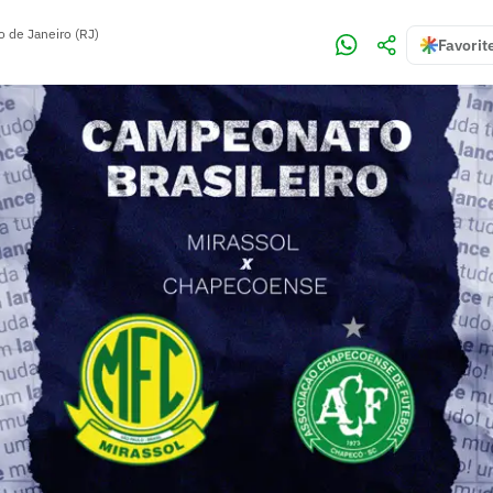
o de Janeiro (RJ)
Favorit