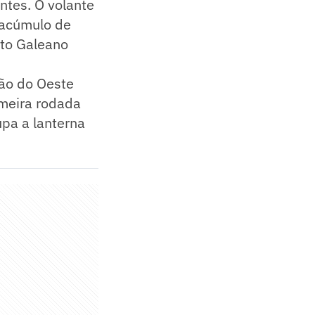
ntes. O volante
 acúmulo de
nto Galeano
ão do Oeste
imeira rodada
upa a lanterna