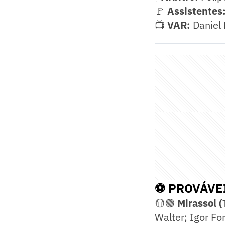
🚩
Assistentes
📺
VAR:
Daniel 
⚽ PROVÁVE
🟡🟢
Mirassol 
Walter; Igor Fo