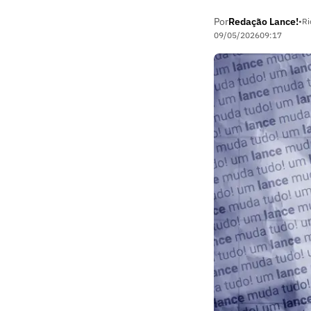
Por
Redação Lance!
•
Ri
09/05/2026
09:17