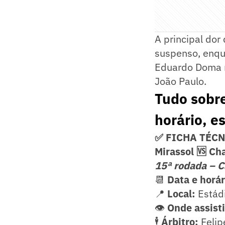
A principal dor
suspenso, enqu
Eduardo Doma r
João Paulo.
Tudo sobre
horário, es
✅ FICHA TÉC
Mirassol 🆚 C
15ª rodada – C
📆
Data e horár
📍
Local:
Estád
👁️
Onde assist
🕴️
Árbitro:
Felip