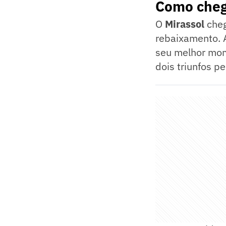
Como cheg
O
Mirassol
cheg
rebaixamento. 
seu melhor mom
dois triunfos pe