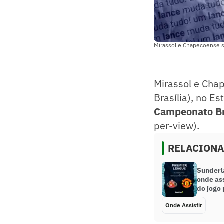
Mirassol e Chapecoense s
Mirassol e Cha
Brasília), no E
Campeonato Br
per-view).
RELACION
Sunderl
onde ass
do jogo
Onde Assistir