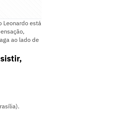
no Leonardo está
pensação,
aga ao lado de
istir,
sília).