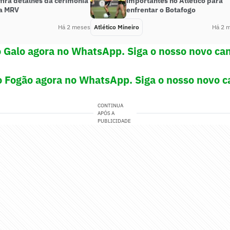
fira detalhes da cerimônia
importantes no Atlético para
a MRV
enfrentar o Botafogo
Há 2 meses
Atlético Mineiro
Há 2 
 Galo agora no WhatsApp. Siga o nosso novo can
o Fogão agora no WhatsApp. Siga o nosso novo c
CONTINUA
APÓS A
PUBLICIDADE