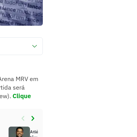
álido pela 15°
) e Premiere (pay-
 Arena MRV em
tida será
iew).
Clique
Atlético-MG, Fluminense e Hulk