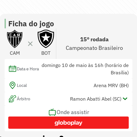
Ficha do jogo
15° rodada
Campeonato Brasileiro
CAM
BOT
domingo 10 de maio às 16h (horário de
Data e Hora
Brasília)
Arena MRV (BH)
Local
Ramon Abatti Abel (SC)
Árbitro
Onde assistir
Neuza Ines Back (SP) e Henrique Neu
Assistentes
Ribeiro (SC)
Diego Pombo Lopez (BA)
Var