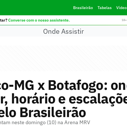
Brasileirão
Tabelas
Vídeo
tar?
Converse com o nosso assistente.
18+ 
Onde Assistir
co-MG x Botafogo: o
ir, horário e escalaçõ
elo Brasileirão
entam neste domingo (10) na Arena MRV