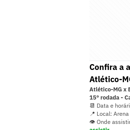
Confira a 
Atlético-M
Atlético-MG x 
15° rodada - C
📆 Data e horár
📍 Local: Arena
👁️ Onde assisti
assistir.