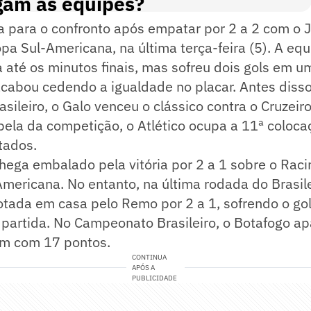
am as equipes?
a para o confronto após empatar por 2 a 2 com o 
pa Sul-Americana, na última terça-feira (5). A equ
a até os minutos finais, mas sofreu dois gols em u
cabou cedendo a igualdade no placar. Antes disso
ileiro, o Galo venceu o clássico contra o Cruzeiro
bela da competição, o Atlético ocupa a 11ª coloc
tados.
hega embalado pela vitória por 2 a 1 sobre o Rac
mericana. No entanto, na última rodada do Brasile
rotada em casa pelo Remo por 2 a 1, sofrendo o go
 partida. No Campeonato Brasileiro, o Botafogo a
m com 17 pontos.
CONTINUA
APÓS A
PUBLICIDADE