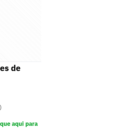
ões de
)
ique aqui para