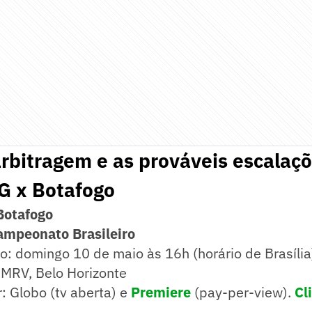
arbitragem e as prováveis escalaç
G x Botafogo
Botafogo
ampeonato Brasileiro
io: domingo 10 de maio às 16h (horário de Brasília
 MRV, Belo Horizonte
r: Globo (tv aberta) e
Premiere
(pay-per-view).
Cl