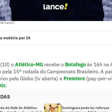
rte Lance!)
a matéria por IA
) o Atlético-MG recebe o Botafogo às 16h na Arena MRV em confronto v
to Brasileiro. A partida será transmitida ao vivo pela Globo (tv aberta
aqui para assistir.
ado pelo jornalista!
(10) o
Atlético-MG
recebe o
Botafogo
às 16h na
o pela 15° rodada do Campeonato Brasileiro. A par
vivo pela Globo (tv aberta) e
Premiere
(pay-per-v
ir.
ADAS
da de Hulk do Atlético-
⁠Domínguez pode ter reforços