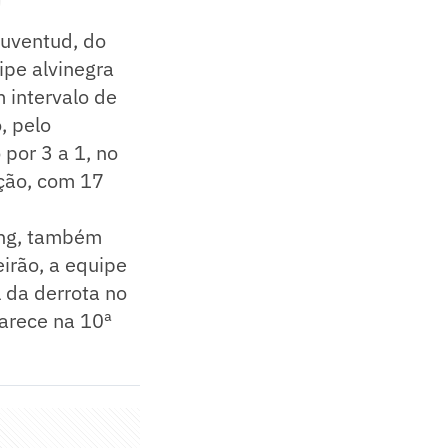
Juventud, do
ipe alvinegra
m intervalo de
, pelo
 por 3 a 1, no
ação, com 17
ing, também
irão, a equipe
l da derrota no
parece na 10ª