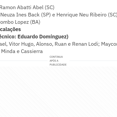
 Ramon Abatti Abel (SC)
 Neuza Ines Back (SP) e Henrique Neu Ribeiro (SC
Pombo Lopez (BA)
calações
Técnico: Eduardo Domínguez)
ael, Vitor Hugo, Alonso, Ruan e Renan Lodi; Mayc
 Minda e Cassierra
CONTINUA
APÓS A
PUBLICIDADE