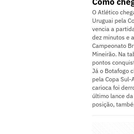
Como cheg
O Atlético cheg
Uruguai pela Co
vencia a partid
dez minutos e a
Campeonato Bras
Mineirão. Na ta
pontos conquis
Já o Botafogo c
pela Copa Sul-A
carioca foi der
último lance da
posição, també