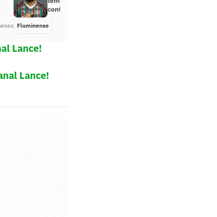
têm acordo para jogos do atacante
contra o ex-clube
meses
Fluminense
Há 2 meses
al Lance!
anal Lance!