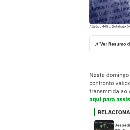
Atlético-MG x Botafogo (A
Ver Resumo d
Neste domingo (10
rodada do Campeona
per-view). Clique 
Resumo supervision
Neste domingo 
confronto válid
transmitida ao 
aqui para assist
RELACION
Despedi