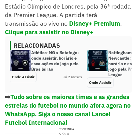
Estádio Olímpico de Londres, pela 36ª rodada
da Premier League. A partida terá
transmissão ao vivo no
Disney+ Premium
.
Clique para assistir no Disney+
RELACIONADAS
Atlético-MG x Botafogo:
Nottingham Fo
onde assistir, horário e
Newcastle: ond
escalações do jogo pelo
horário e esca
Brasileirão
jogo pela Pre
League
Onde Assistir
Há 2 meses
Onde Assistir
➡️
Tudo sobre os maiores times e as grandes
estrelas do futebol no mundo afora agora no
WhatsApp. Siga o nosso canal Lance!
Futebol Internacional
CONTINUA
APÓS A