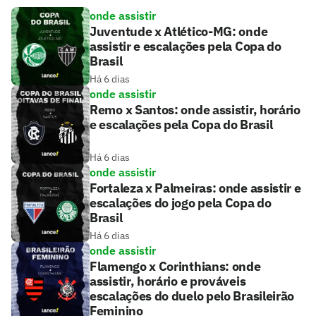
onde assistir
Juventude x Atlético-MG: onde
assistir e escalações pela Copa do
Brasil
Há 6 dias
onde assistir
Remo x Santos: onde assistir, horário
e escalações pela Copa do Brasil
Há 6 dias
onde assistir
Fortaleza x Palmeiras: onde assistir e
escalações do jogo pela Copa do
Brasil
Há 6 dias
onde assistir
Flamengo x Corinthians: onde
assistir, horário e prováveis
escalações do duelo pelo Brasileirão
Feminino