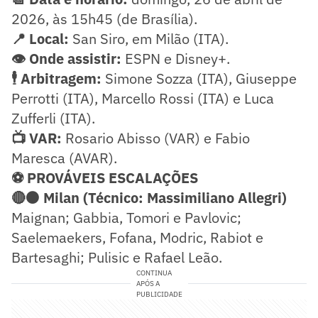
2026, às 15h45 (de Brasília).
📍 Local:
San Siro, em Milão (ITA).
👁️ Onde assistir:
ESPN e Disney+.
🕴️ Arbitragem:
Simone Sozza (ITA), Giuseppe
Perrotti (ITA), Marcello Rossi (ITA) e Luca
Zufferli (ITA).
📺 VAR:
Rosario Abisso (VAR) e Fabio
Maresca (AVAR).
⚽ PROVÁVEIS ESCALAÇÕES
🔴⚫ Milan (Técnico: Massimiliano Allegri)
Maignan; Gabbia, Tomori e Pavlovic;
Saelemaekers, Fofana, Modric, Rabiot e
Bartesaghi; Pulisic e Rafael Leão.
CONTINUA
APÓS A
PUBLICIDADE