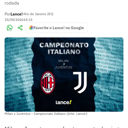
rodada
Por
Lance!
•
Rio de Janeiro (RJ)
25/04/2026
14:21
Favorite o Lance! no Google
Milan x Juventus - Campeonato Italiano (Arte: Lance!)