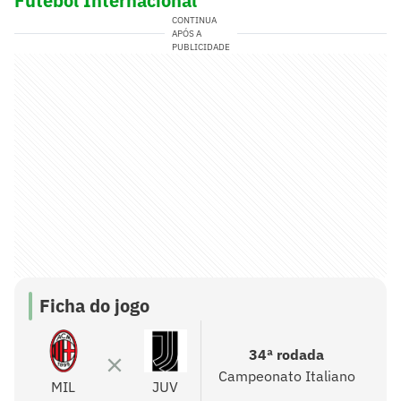
Futebol Internacional
CONTINUA
APÓS A
PUBLICIDADE
Ficha do jogo
34ª rodada
Campeonato Italiano
MIL
JUV