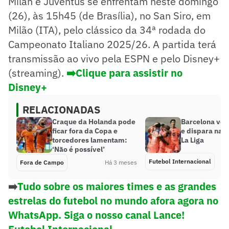
Milan e Juventus se enfrentam neste domingo
(26), às 15h45 (de Brasília), no San Siro, em
Milão (ITA), pelo clássico da 34ª rodada do
Campeonato Italiano 2025/26. A partida terá
transmissão ao vivo pela ESPN e pelo Disney+
(streaming).
➡️Clique para assistir no
Disney+
RELACIONADAS
Craque da Holanda pode
Barcelona ven
ficar fora da Copa e
e dispara na l
torcedores lamentam:
La Liga
‘Não é possível’
Futebol Internacional
Fora de Campo
Há 3 meses
➡️
Tudo sobre os maiores times e as grandes
estrelas do futebol no mundo afora agora no
WhatsApp. Siga o nosso canal Lance!