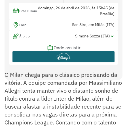
domingo, 26 de abril de 2026, às 15h45 (de
Data e Hora
Brasília)
San Siro, em Milão (ITA)
Local
Simone Sozza (ITA)
Árbitro
Onde assistir
Giuseppe Perrotti (ITA), Marcello Rossi
Assistentes
(ITA) e Luca Zufferli (ITA)
Rosario Abisso (VAR) e Fabio Maresca (AVAR)
Var
O Milan chega para o clássico precisando da
vitória. A equipe comandada por Massimiliano
Allegri tenta manter vivo o distante sonho de
título contra a líder Inter de Milão, além de
buscar afastar a instabilidade recente para se
consolidar nas vagas diretas para a próxima
Champions League. Contando com o talento