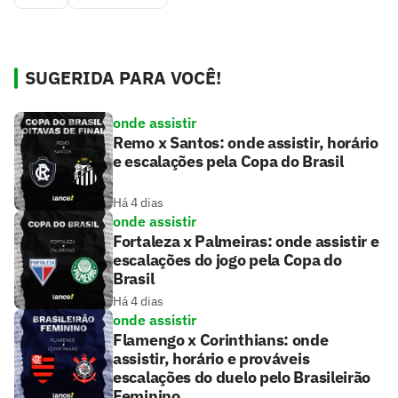
SUGERIDA PARA VOCÊ!
onde assistir
Remo x Santos: onde assistir, horário
e escalações pela Copa do Brasil
Há 4 dias
onde assistir
Fortaleza x Palmeiras: onde assistir e
escalações do jogo pela Copa do
Brasil
Há 4 dias
onde assistir
Flamengo x Corinthians: onde
assistir, horário e prováveis
escalações do duelo pelo Brasileirão
Feminino