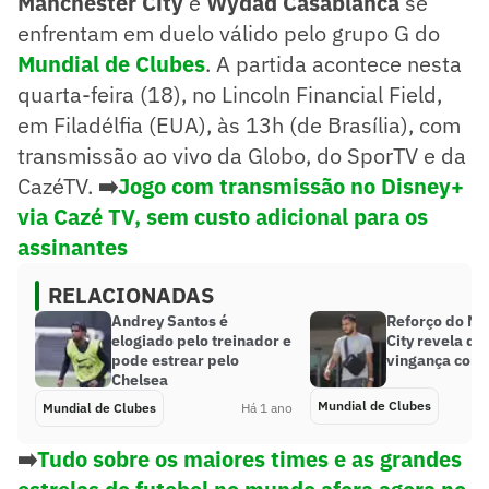
Manchester City
e
Wydad Casablanca
se
enfrentam em duelo válido pelo grupo G do
Mundial de Clubes
. A partida acontece nesta
quarta-feira (18), no Lincoln Financial Field,
em Filadélfia (EUA), às 13h (de Brasília), com
transmissão ao vivo da Globo, do SporTV e da
CazéTV.
➡️
Jogo com transmissão no Disney+
via Cazé TV, sem custo adicional para os
assinantes
RELACIONADAS
Andrey Santos é
Reforço do Ma
elogiado pelo treinador e
City revela de
pode estrear pelo
vingança contr
Chelsea
Mundial de Clubes
Mundial de Clubes
Há 1 ano
➡️
Tudo sobre os maiores times e as grandes