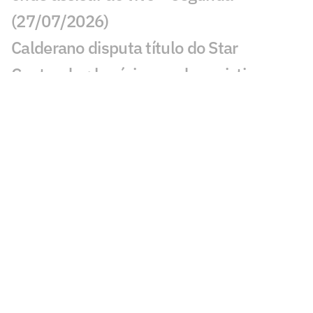
(27/07/2026)
Calderano disputa título do Star
Contender; horário e onde assistir
Calderano e Takahashi na final do WTT
Star Contender; horário e onde assistir
Palmeiras x Atlético-MG: onde assistir e
escalações do jogo pelo Brasileirão
Fórmula 1 hoje: horários e onde assistir
ao GP da Hungria neste domingo (26)
Jogos de hoje: quem joga no futebol e
onde assistir ao vivo – domingo