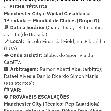
✅ FICHA TÉCNICA
Manchester City e Wydad Casablanca
1ª rodada — Mundial de Clubes
(Grupo G)
📆 Data e horário:
Quarta-feira, 18 de junho,
às 13h (de Brasília)
📍 Local:
Lincoln Financial Field, em Filadélfia
(EUA)
👁️
Onde assistir:
Globo, do SporTV e da
CazéTV.
🟨 Arbitragem:
Ramon Abatti Abel (árbitro);
Rafael Alves e Danilo Ricardo Simon Manis
(assistentes);
📺 VAR:
-
⚽ PROVÁVEIS ESCALAÇÕES
Manchester City (Técnico: Pep Guardiola)
Ederson; Matheus Nunes, Rúben Dias, Akanji