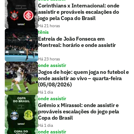
Corinthians x Internacional: onde
assistir e prováveis escalações do
jogo pela Copa do Brasil
Há 21 horas
tênis
Estreia de João Fonseca em
Montreal: horário e onde assistir
Há 23 horas
onde assistir
Jogos de hoje: quem joga no futebol e
onde assistir ao vivo – quarta-feira
(05/08/2026)
Há 1 dia
onde assistir
Grêmio x Mirassol: onde assistir e
prováveis escalações do jogo pela
Copa do Brasil
Há 1 dia
onde assistir