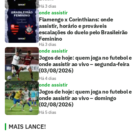
Há 3 dias
onde assistir
Flamengo x Corinthians: onde
assistir, horário e prováveis
escalações do duelo pelo Brasileirão
Feminino
Há 3 dias
onde assistir
Jogos de hoje: quem joga no futebol e
onde assistir ao vivo – segunda-feira
(03/08/2026)
Há 4 dias
onde assistir
Jogos de hoje: quem joga no futebol e
onde assistir ao vivo – domingo
(02/08/2026)
Há 5 dias
MAIS LANCE!