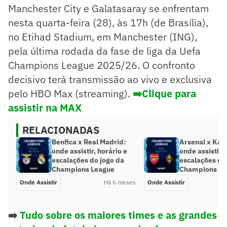
Manchester City e Galatasaray se enfrentam
nesta quarta-feira (28), às 17h (de Brasília),
no Etihad Stadium, em Manchester (ING),
pela última rodada da fase de liga da Uefa
Champions League 2025/26. O confronto
decisivo terá transmissão ao vivo e exclusiva
pelo HBO Max (streaming).
➡️Clique para
assistir na MAX
RELACIONADAS
Benfica x Real Madrid:
Arsenal x Kair
onde assistir, horário e
onde assistir 
escalações do jogo da
escalações do
Champions League
Champions Le
Onde Assistir
Há 6 meses
Onde Assistir
➡️
Tudo sobre os maiores times e as grandes