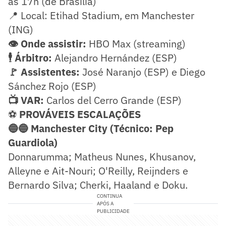
às 17h (de Brasília)
📍 Local: Etihad Stadium, em Manchester
(ING)
👁️ Onde assistir:
HBO Max (streaming)
🕴️ Árbitro:
Alejandro Hernández (ESP)
🚩 Assistentes:
José Naranjo (ESP) e Diego
Sánchez Rojo (ESP)
📺 VAR:
Carlos del Cerro Grande (ESP)
⚽
PROVÁVEIS ESCALAÇÕES
🔵🔵 Manchester City (Técnico: Pep
Guardiola)
Donnarumma; Matheus Nunes, Khusanov,
Alleyne e Ait-Nouri; O'Reilly, Reijnders e
Bernardo Silva; Cherki, Haaland e Doku.
CONTINUA
APÓS A
PUBLICIDADE