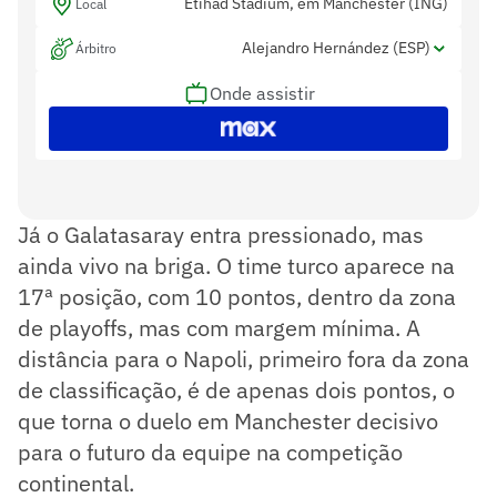
Etihad Stadium, em Manchester (ING)
Local
Alejandro Hernández (ESP)
Árbitro
Onde assistir
José Naranjo (ESP) e Diego Sánchez Rojo
Assistentes
(ESP)
Carlos del Cerro Grande (ESP)
Var
Já o Galatasaray entra pressionado, mas
ainda vivo na briga. O time turco aparece na
17ª posição, com 10 pontos, dentro da zona
de playoffs, mas com margem mínima. A
distância para o Napoli, primeiro fora da zona
de classificação, é de apenas dois pontos, o
que torna o duelo em Manchester decisivo
para o futuro da equipe na competição
continental.