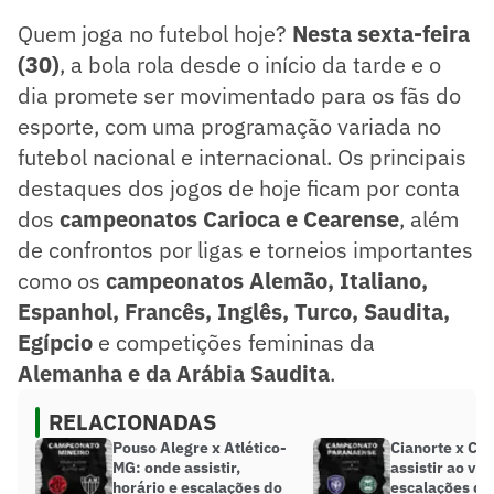
Quem joga no futebol hoje?
Nesta sexta-feira
(30)
, a bola rola desde o início da tarde e o
dia promete ser movimentado para os fãs do
esporte, com uma programação variada no
futebol nacional e internacional. Os principais
destaques dos jogos de hoje ficam por conta
dos
campeonatos Carioca e Cearense
, além
de confrontos por ligas e torneios importantes
como os
campeonatos Alemão, Italiano,
Espanhol, Francês, Inglês, Turco, Saudita,
Egípcio
e competições femininas da
Alemanha e da Arábia Saudita
.
RELACIONADAS
Pouso Alegre x Atlético-
Cianorte x Cor
MG: onde assistir,
assistir ao viv
horário e escalações do
escalações do