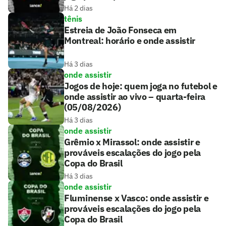
Há 2 dias
tênis
Estreia de João Fonseca em
Montreal: horário e onde assistir
Há 3 dias
onde assistir
Jogos de hoje: quem joga no futebol e
onde assistir ao vivo – quarta-feira
(05/08/2026)
Há 3 dias
onde assistir
Grêmio x Mirassol: onde assistir e
prováveis escalações do jogo pela
Copa do Brasil
Há 3 dias
onde assistir
Fluminense x Vasco: onde assistir e
prováveis escalações do jogo pela
Copa do Brasil