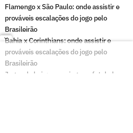
Flamengo x São Paulo: onde assistir e
prováveis escalações do jogo pelo
Brasileirão
Bahia x Corinthians: onde assistir e
prováveis escalações do jogo pelo
Brasileirão
Jogos de hoje: quem joga no futebol e
onde assistir ao vivo – sábado
(25/07/2026)
Fórmula 1 hoje: horários e onde assistir
ao GP da Hungria neste sábado (25)
Brasil x Itália na semifinal da VNL: