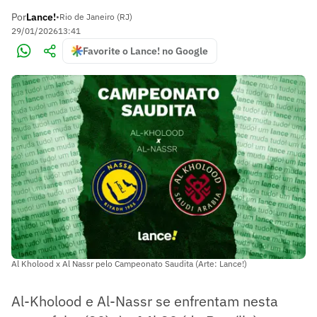
Por
Lance!
•
Rio de Janeiro (RJ)
29/01/2026
13:41
Favorite o Lance! no Google
Al Kholood x Al Nassr pelo Campeonato Saudita (Arte: Lance!)
Al-Kholood e Al-Nassr se enfrentam nesta