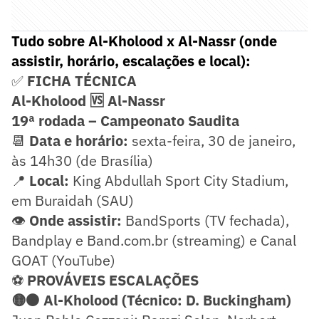
Tudo sobre Al-Kholood x Al-Nassr (onde
assistir, horário, escalações e local):
✅
FICHA TÉCNICA
Al-Kholood 🆚 Al-Nassr
19ª rodada – Campeonato Saudita
📆
Data e horário:
sexta-feira, 30 de janeiro,
às 14h30 (de Brasília)
📍
Local:
King Abdullah Sport City Stadium,
em Buraidah (SAU)
👁️
Onde assistir:
BandSports (TV fechada),
Bandplay e Band.com.br (streaming) e Canal
GOAT (YouTube)
⚽
PROVÁVEIS ESCALAÇÕES
🟡⚫ Al-Kholood (Técnico: D. Buckingham)