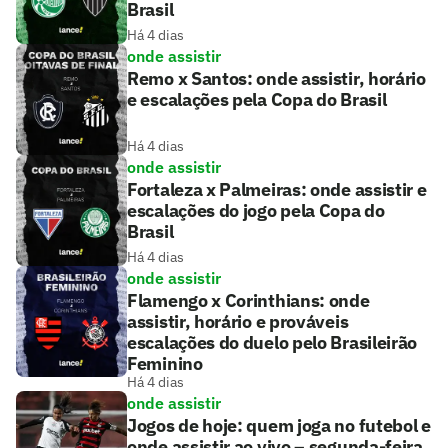
Brasil
Há 4 dias
onde assistir
Remo x Santos: onde assistir, horário
e escalações pela Copa do Brasil
Há 4 dias
onde assistir
Fortaleza x Palmeiras: onde assistir e
escalações do jogo pela Copa do
Brasil
Há 4 dias
onde assistir
Flamengo x Corinthians: onde
assistir, horário e prováveis
escalações do duelo pelo Brasileirão
Feminino
Há 4 dias
onde assistir
Jogos de hoje: quem joga no futebol e
onde assistir ao vivo – segunda-feira