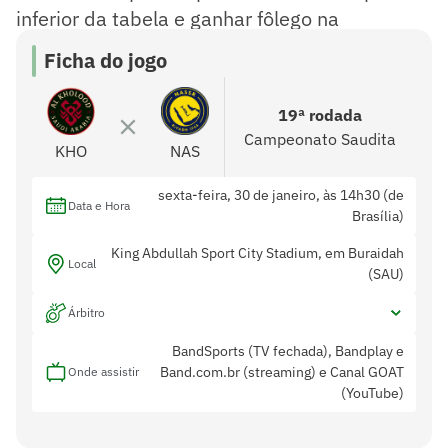
inferior da tabela e ganhar fôlego na
competição.
Ficha do jogo
19ª rodada
Campeonato Saudita
KHO
NAS
sexta-feira, 30 de janeiro, às 14h30 (de
Data e Hora
Brasília)
King Abdullah Sport City Stadium, em Buraidah
Local
(SAU)
Árbitro
BandSports (TV fechada), Bandplay e
Band.com.br (streaming) e Canal GOAT
Onde assistir
(YouTube)