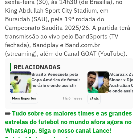
sexta-feira (30), às 14h30 (de Brasília), no
King Abdullah Sport City Stadium, em
Buraidah (SAU), pela 19ª rodada do
Campeonato Saudita 2025/26. A partida terá
transmissão ao vivo pelo BandSports (TV
fechada), Bandplay e Band.com.br
(streaming), além do Canal GOAT (YouTube).
RELACIONADAS
Brasil x Venezuela pela
Alcaraz x Zve
Copa América de futsal:
Sinner x Djoko
horário e onde assistir
Australian Op
e onde assisti
Mais Esportes
Há 6 meses
Tênis
➡️
Tudo sobre os maiores times e as grandes
estrelas do futebol no mundo afora agora no
WhatsApp. Siga o nosso canal Lance!