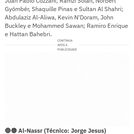
Juan Pablo Cozzani; Ramzi Solan, Norbert
Gyömbér, Shaquille Pinas e Sultan Al Shahri;
Abdulaziz Al-Aliwa, Kevin N'Doram, John
Buckley e Mohammed Sawan; Ramiro Enrique
e Hattan Bahebri.
CONTINUA
APÓS A
PUBLICIDADE
🔵🟡 Al-Nassr (Técnico: Jorge Jesus)