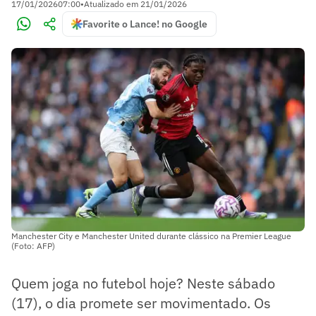
17/01/2026
07:00
•
Atualizado em
21/01/2026
Favorite o Lance! no Google
Manchester City e Manchester United durante clássico na Premier League
(Foto: AFP)
Quem joga no futebol hoje? Neste sábado
(17), o dia promete ser movimentado. Os