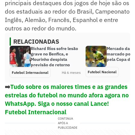
principais destaques dos jogos de hoje são os
dos estaduais ao redor do Brasil, Campeonato
Inglês, Alemão, Francês, Espanhol e entre
outros ao redor do mundo.
RELACIONADAS
Richard Ríos sofre lesão
Mercado da bo
grave no Benfica, e
marcado por ‘
Mourinho despista
pela Copa do
previsão de retorno
Futebol Nacional
Futebol Internacional
Há 6 meses
➡️
Tudo sobre os maiores times e as grandes
estrelas do futebol no mundo afora agora no
WhatsApp. Siga o nosso canal Lance!
Futebol Internacional
CONTINUA
APÓS A
PUBLICIDADE