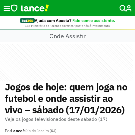
Ajuda com Aposta?
Fale com o assistente.
18+ Ministério da Fazenda adverte: Aposta não é investimento
Onde Assistir
Jogos de hoje: quem joga no
futebol e onde assistir ao
vivo – sábado (17/01/2026)
Veja os jogos televisionados deste sábado (17)
Por
Lance!
•
Rio de Janeiro (RJ)