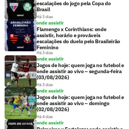
escalações do jogo pela Copa do
Brasil
Há 3 dias
onde assistir
Flamengo x Corinthians: onde
assistir, horário e prováveis
escalações do duelo pelo Brasileirão
Feminino
Há 3 dias
onde assistir
Jogos de hoje: quem joga no futebol e
onde assistir ao vivo – segunda-feira
(03/08/2026)
Há 3 dias
onde assistir
Jogos de hoje: quem joga no futebol e
onde assistir ao vivo – domingo
(02/08/2026)
Há 4 dias
onde assistir