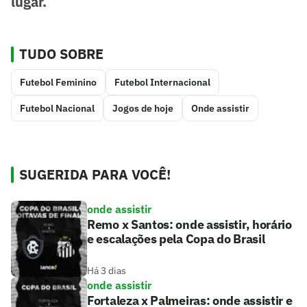
lugar.
TUDO SOBRE
Futebol Feminino
Futebol Internacional
Futebol Nacional
Jogos de hoje
Onde assistir
SUGERIDA PARA VOCÊ!
onde assistir
Remo x Santos: onde assistir, horário
e escalações pela Copa do Brasil
Há 3 dias
onde assistir
Fortaleza x Palmeiras: onde assistir e