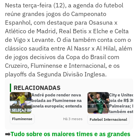
Nesta terça-feira (12), a agenda do futebol
reúne grandes jogos do Campeonato
Espanhol, com destaque para Osasuna x
Atlético de Madrid, Real Betis x Elche e Celta
de Vigo x Levante. O dia também conta com o
clássico saudita entre Al Nassr x Al Hilal, além
de jogos decisivos da Copa do Brasil com
Cruzeiro, Fluminense e Internacional, e os
playoffs da Segunda Divisão Inglesa.
RELACIONADAS
André pode render nova
City e United
bolada ao Fluminense na
joia de R$ 300
janela europeia; entenda
Palmeiras; Ba
também está n
Fluminense
Há 3 meses
Futebol Internacional
➡️
Tudo sobre os maiores times e as grandes