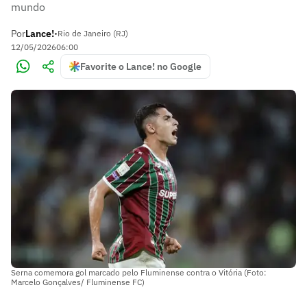
mundo
Por
Lance!
•
Rio de Janeiro (RJ)
12/05/2026
06:00
Favorite o Lance! no Google
Serna comemora gol marcado pelo Fluminense contra o Vitória (Foto:
Marcelo Gonçalves/ Fluminense FC)