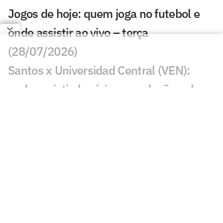
Jogos de hoje: quem joga no futebol e
onde assistir ao vivo – terça
(28/07/2026)
Santos x Universidad Central (VEN):
onde assistir, horário e escalação pela
Sul-Americana
Jogos de hoje: quem joga no futebol e
onde assistir ao vivo – segunda
(27/07/2026)
Calderano disputa título do Star
Contender; horário e onde assistir
Calderano e Takahashi na final do WTT