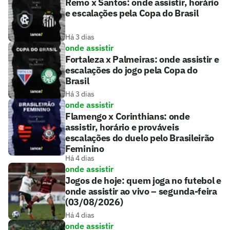
Remo x Santos: onde assistir, horário
e escalações pela Copa do Brasil
Há 3 dias
onde assistir
Fortaleza x Palmeiras: onde assistir e
escalações do jogo pela Copa do
Brasil
Há 3 dias
onde assistir
Flamengo x Corinthians: onde
assistir, horário e prováveis
escalações do duelo pelo Brasileirão
Feminino
Há 4 dias
onde assistir
Jogos de hoje: quem joga no futebol e
onde assistir ao vivo – segunda-feira
(03/08/2026)
Há 4 dias
onde assistir