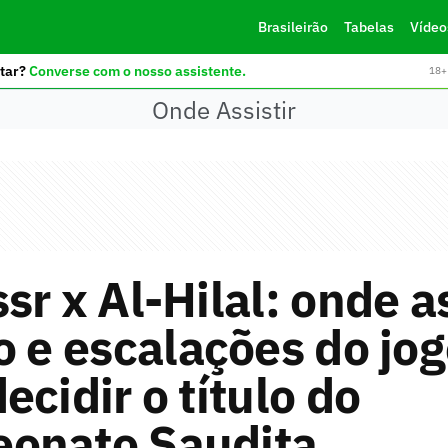
Brasileirão
Tabelas
Vídeo
tar?
Converse com o nosso assistente.
18+ 
Onde Assistir
sr x Al-Hilal: onde as
o e escalações do jo
ecidir o título do
onato Saudita