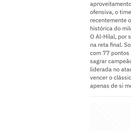
aproveitamento
ofensiva, o tim
recentemente o 
histórica do mi
O Al-Hilal, por 
na reta final. 
com 77 pontos 
sagrar campeão
liderada no at
vencer o clássi
apenas de si m