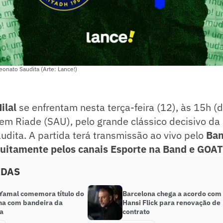
eonato Saudita (Arte: Lance!)
ilal
se enfrentam nesta terça-feira (12), às 15h (de
em Riade (SAU), pelo grande clássico decisivo da
dita. A partida terá transmissão ao vivo pelo
Ban
tuitamente pelos canais Esporte na Band e GOAT
ADAS
Yamal comemora título do
Barcelona chega a acordo com
na com bandeira da
Hansi Flick para renovação de
na
contrato