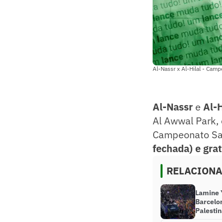
Al-Nassr x Al-Hilal - Camp
Al-Nassr
e
Al-H
Al Awwal Park, 
Campeonato Sau
fechada) e gra
RELACION
Lamine 
Barcelo
Palesti