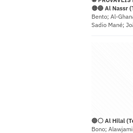
🟡🔵 Al Nassr (
Bento; Al-Ghana
Sadio Mané; Joã
🔵⚪ Al Hilal (
Bono; Alawjami