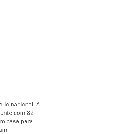
ulo nacional. A
mente com 82
 em casa para
 um