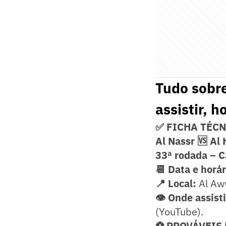
Tudo sobre
assistir, h
✅ FICHA TÉC
Al Nassr 🆚 Al 
33ª rodada – 
📆 Data e horár
📍 Local:
Al Aww
👁️ Onde assisti
(YouTube).
⚽ PROVÁVEIS