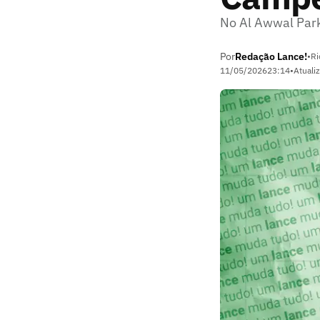
No Al Awwal Park,
Por
Redação Lance!
•
Ri
11/05/2026
23:14
•
Atuali