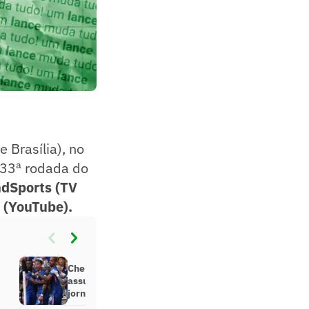
 Brasília), no
 33ª rodada do
dSports (TV
 (YouTube).
Chelsea define favorito para
assumir vaga de treinador, diz
jornal