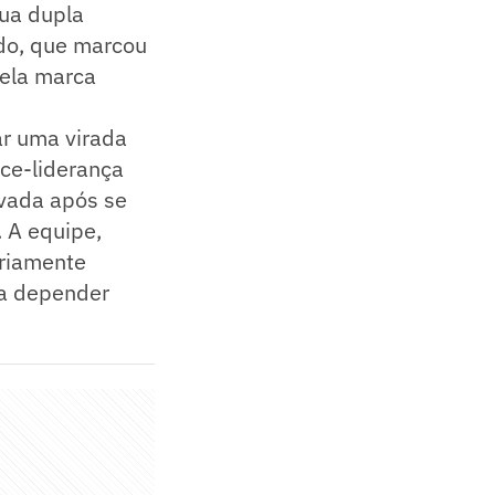
ua dupla
ldo, que marcou
pela marca
tar uma virada
ice-liderança
vada após se
 A equipe,
oriamente
 a depender