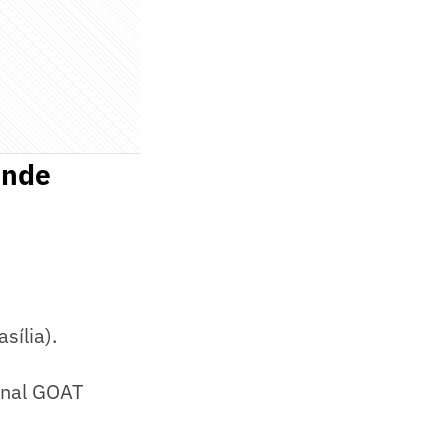
onde
sília).
anal GOAT