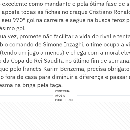
 excelente como mandante e pela ótima fase de s
e aposta todas as fichas no craque Cristiano Rona
seu 970º gol na carreira e segue na busca feroz 
lésimo gol.
sua vez, promete não facilitar a vida do rival e ten
Sob o comando de Simone Inzaghi, o time ocupa a v
(tendo um jogo a menos) e chega com a moral ele
 da Copa do Rei Saudita no último fim de semana.
aque pelo francês Karim Benzema, precisa obrigat
co fora de casa para diminuir a diferença e passar
esma na briga pela taça.
CONTINUA
APÓS A
PUBLICIDADE