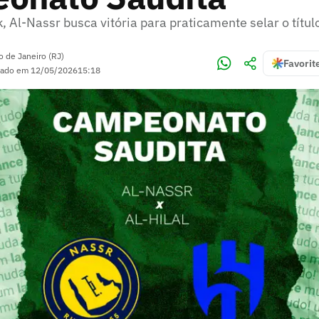
 Al-Nassr busca vitória para praticamente selar o títul
o de Janeiro (RJ)
Favorit
zado em
12/05/2026
15:18