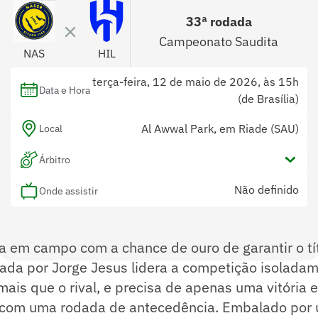
33ª rodada
Campeonato Saudita
NAS
HIL
terça-feira, 12 de maio de 2026, às 15h
Data e Hora
(de Brasília)
Al Awwal Park, em Riade (SAU)
Local
Árbitro
Não definido
Onde assistir
a em campo com a chance de ouro de garantir o tít
da por Jorge Jesus lidera a competição isolada
mais que o rival, e precisa de apenas uma vitória
a com uma rodada de antecedência. Embalado por