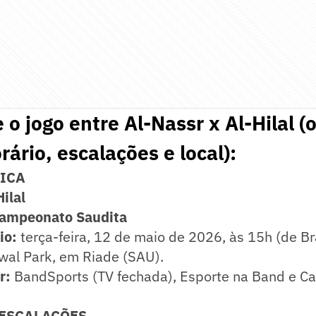
 o jogo entre Al-Nassr x Al-Hilal (
orário, escalações e local):
NICA
Hilal
Campeonato Saudita
io:
terça-feira, 12 de maio de 2026, às 15h (de Bra
al Park, em Riade (SAU).
r:
BandSports (TV fechada), Esporte na Band e C
 ESCALAÇÕES