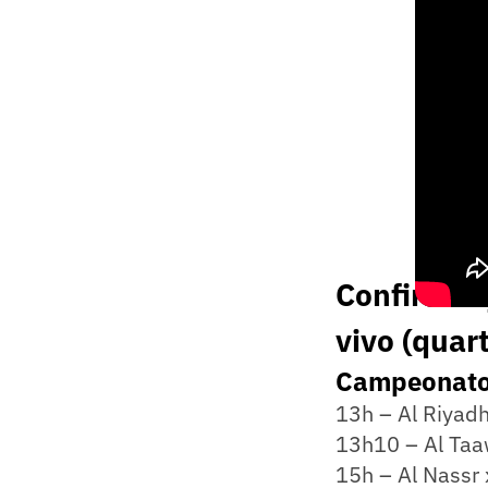
Confira os
vivo (quart
Campeonato
13h – Al Riyad
13h10 – Al Taa
15h – Al Nassr 