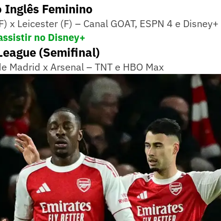
Inglês Feminino
F) x Leicester (F) – Canal GOAT, ESPN 4 e Disney+
assistir no Disney+
eague (Semifinal)
 de Madrid x Arsenal – TNT e HBO Max