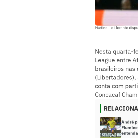
Martinelli e Llorente dis
Nesta quarta-fe
League entre At
brasileiros na
(Libertadores)
conta com part
Concacaf Cham
RELACION
André p
Flumine
entenda