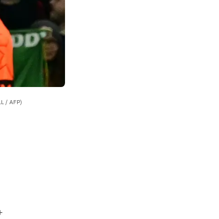
L / AFP)
+