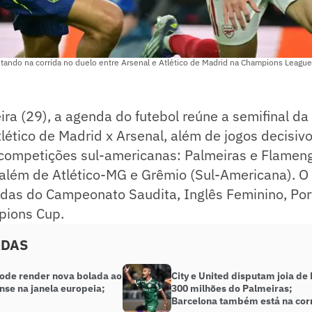
putando na corrida no duelo entre Arsenal e Atlético de Madrid na Champions League
ira (29), a agenda do futebol reúne a semifinal d
lético de Madrid x Arsenal, além de jogos decisiv
s competições sul-americanas: Palmeiras e Flamen
, além de Atlético-MG e Grêmio (Sul-Americana). 
idas do Campeonato Saudita, Inglês Feminino, Po
pions Cup.
ADAS
ode render nova bolada ao
City e United disputam joia de
nse na janela europeia;
300 milhões do Palmeiras;
Barcelona também está na cor