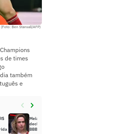
 (Foto: Ben Stansall/AFP)
a Champions
os de times
go
O dia também
rtuguês e
 R$
Meia do São Paulo viraliza com
declaração sobre Ana Paula, do
rida
BBB: ‘Impossível’