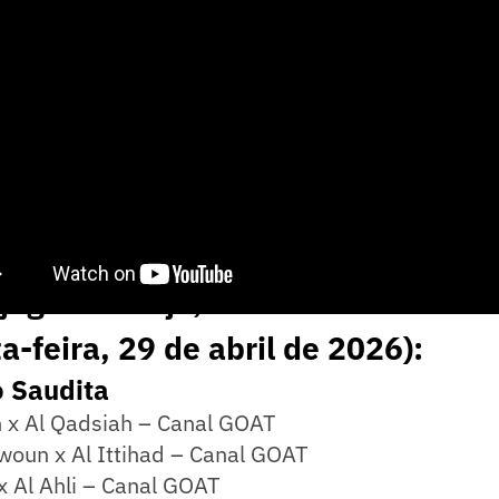
 jogos de hoje, horários e onde assi
a-feira, 29 de abril de 2026):
 Saudita
h x Al Qadsiah – Canal GOAT
woun x Al Ittihad – Canal GOAT
x Al Ahli – Canal GOAT