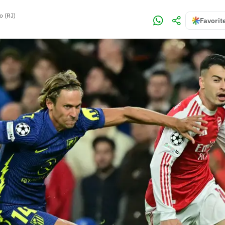
o (RJ)
Favorit