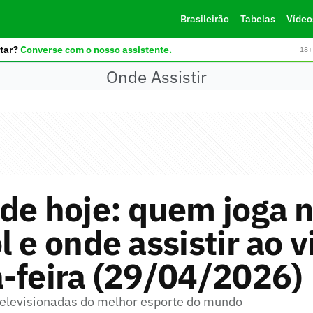
Brasileirão
Tabelas
Vídeo
tar?
Converse com o nosso assistente.
18+ 
Onde Assistir
de hoje: quem joga 
l e onde assistir ao v
-feira (29/04/2026)
 televisionadas do melhor esporte do mundo