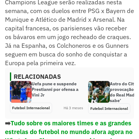
Champions League serão realizadas nesta
semana, com os duelos entre PSG x Bayern de
Munique e Atlético de Madrid x Arsenal. Na
capital francesa, os parisienses vão receber
os bávaros em um jogo recheado de craques.
Já na Espanha, os Colchoneros e os Gunners
seguem em busca do sonho de conquistar a
Europa pela primeira vez.
RELACIONADAS
Uefa pune e suspende
Astro do City 
Prestianni por ofensa a
provocação de
Vini Jr
do Real Madrid
sabe’
Futebol Internacional
Há 3 meses
Futebol Internacional
➡️
Tudo sobre os maiores times e as grandes
estrelas do futebol no mundo afora agora no