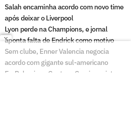
Salah encaminha acordo com novo time
após deixar o Liverpool
Lyon perde na Champions, e jornal
aponta falta de Endrick como motivo
Sem clube, Enner Valencia negocia
acordo com gigante sul-americano
Ex-Palmeiras, Gustavo Garcia projeta
nova temporada pelo Famalicão
Seleção Brasileira Sub-20 inicia
preparação na Granja Comary com foco
no Sul-Americano
Espanhóis repercutem supostas