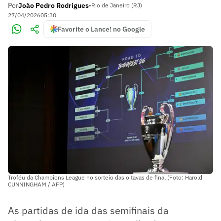
Por
João Pedro Rodrigues
•
Rio de Janeiro (RJ)
27/04/2026
05:30
Favorite o Lance! no Google
Troféu da Champions League no sorteio das oitavas de final (Foto: Harold
CUNNINGHAM / AFP)
As partidas de ida das semifinais da