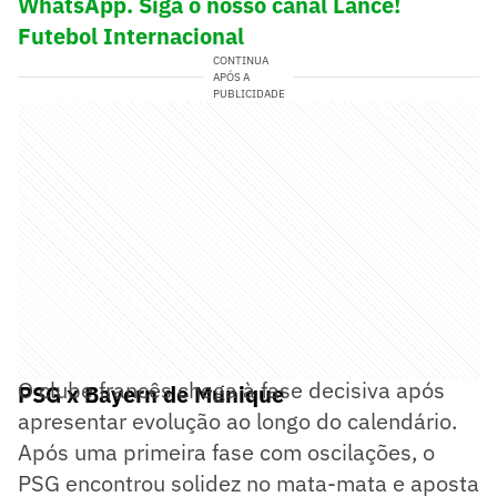
WhatsApp. Siga o nosso canal Lance!
Futebol Internacional
CONTINUA
APÓS A
PUBLICIDADE
O clube francês chega à fase decisiva após
PSG x Bayern de Munique
apresentar evolução ao longo do calendário.
Após uma primeira fase com oscilações, o
PSG encontrou solidez no mata-mata e aposta