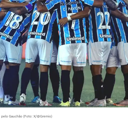
s pelo Gauchão (Foto: X/@Gremio)