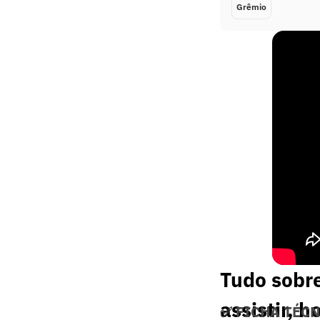
Grêmio
Tudo sobre
assistir, h
✅ FICHA TÉC