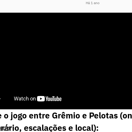
Há 1 ano
 o jogo entre Grêmio e Pelotas (o
orário, escalações e local):
NICA