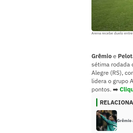
Arena recebe duelo entre
Grêmio
e
Pelo
sétima rodada
Alegre (RS), c
lidera o grupo 
pontos. ➡️
Cliq
RELACION
Grêmio 