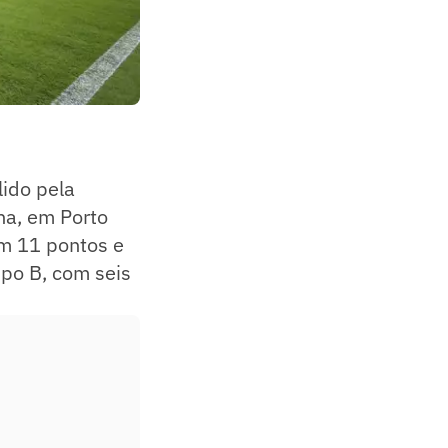
lido pela
ena, em Porto
em 11 pontos e
upo B, com seis