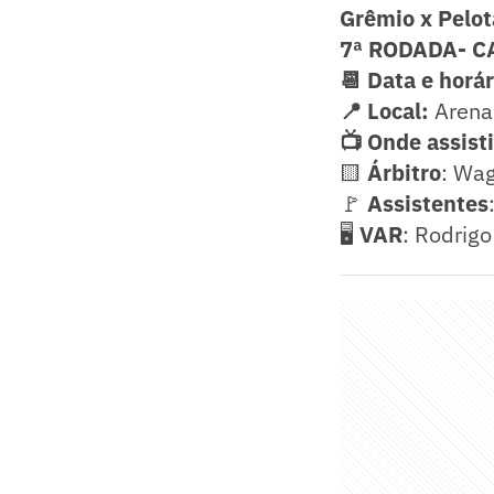
Grêmio x Pelot
7ª RODADA- 
📆 Data e horár
📍 Local:
Arena 
📺 Onde assisti
🟨
Árbitro
: Wag
🚩
Assistentes
🖥️
VAR
: Rodrigo