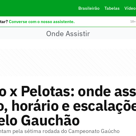
Brasileirão
Tabelas
Vídeo
tar?
Converse com o nosso assistente.
18+ 
Onde Assistir
 x Pelotas: onde assi
o, horário e escalaçõ
pelo Gauchão
entam pela sétima rodada do Campeonato Gaúcho