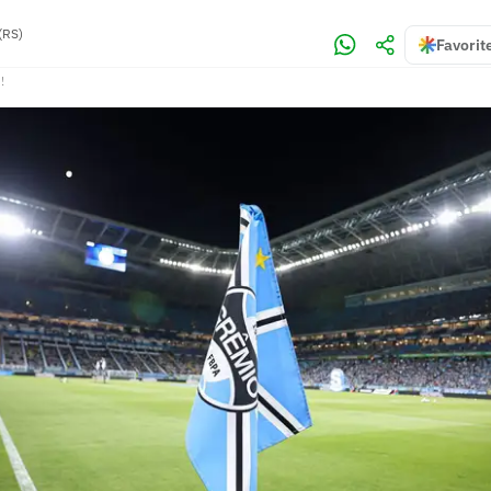
(RS)
Favorit
!