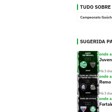
TUDO SOBRE
Campeonato Gaúch
SUGERIDA PA
onde as
Juvent
Há 3 dia
onde as
Remo x
Há 3 dia
onde as
Fortal