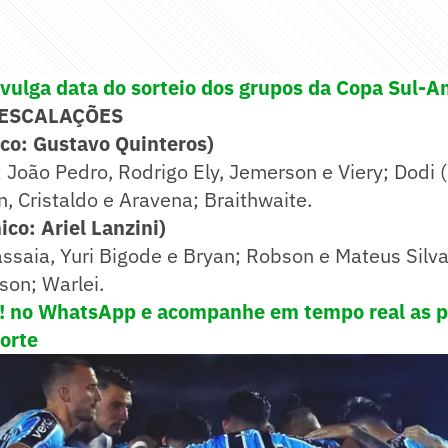
vulga data do sorteio dos grupos da Copa Sul-
 ESCALAÇÕES
co: Gustavo Quinteros)
 João Pedro, Rodrigo Ely, Jemerson e Viery; Dodi (
n, Cristaldo e Aravena; Braithwaite.
co: Ariel Lanzini)
assaia, Yuri Bigode e Bryan; Robson e Mateus Silva
son; Warlei.
e! no WhatsApp e acompanhe em tempo real as p
porte