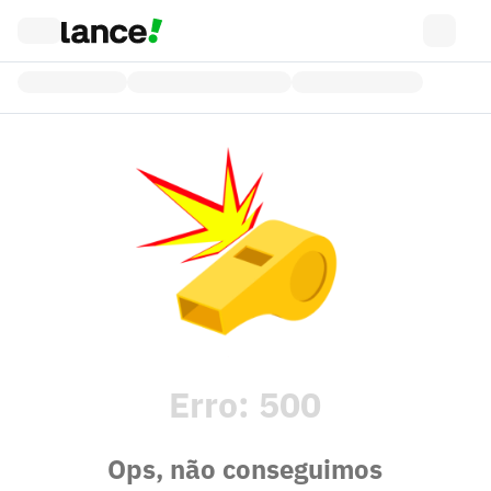
Erro:
500
Ops, não conseguimos