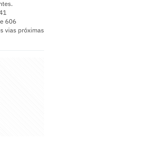
ntes.
041
 e 606
s vias próximas