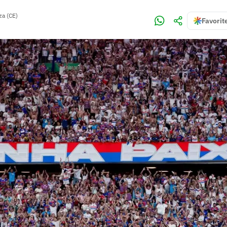
za (CE)
Favorit