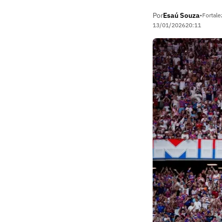
Por
Esaú Souza
•
Fortale
13/01/2026
20:11