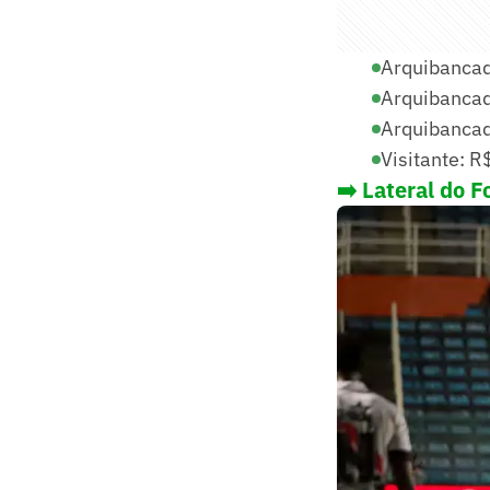
Arquibancada
Arquibancad
Arquibancada
Visitante: R
➡️ Lateral do F