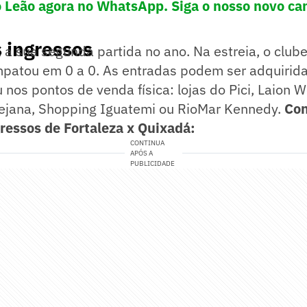
o Leão agora no WhatsApp. Siga o nosso novo ca
 ingressos
á a sua segunda partida no ano. Na estreia, o clube
mpatou em 0 a 0. As entradas podem ser adquirida
 nos pontos de venda física: lojas do Pici, Laion 
jana, Shopping Iguatemi ou RioMar Kennedy.
Con
gressos de Fortaleza x Quixadá:
CONTINUA
APÓS A
PUBLICIDADE