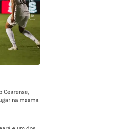
o Cearense,
lugar na mesma
Ceará e um dos