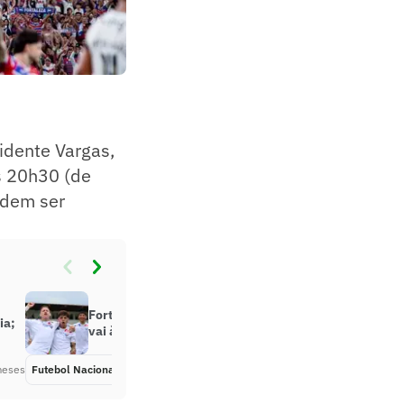
idente Vargas,
as 20h30 (de
odem ser
Fortaleza vence o Novorizontino e
ia;
vai à terceira fase da Copinha
meses
Futebol Nacional
Há 6 meses