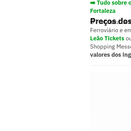
➡️ Tudo sobre 
Fortaleza
Preços dos
O Fortaleza far
Ferroviário e e
Leão Tickets
ou
Shopping Messe
valores dos in