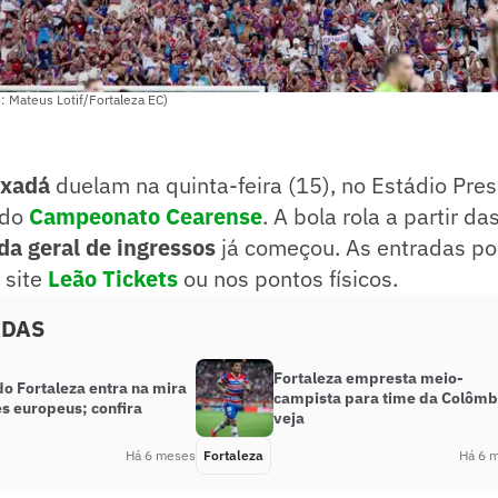
o: Mateus Lotif/Fortaleza EC)
ixadá
duelam na quinta-feira (15), no Estádio Pres
 do
Campeonato Cearens
e
. A bola rola a partir d
da geral de ingressos
já começou. As entradas p
 site
Leão Tickets
ou nos pontos físicos.
ADAS
Fortaleza empresta meio-
do Fortaleza entra na mira
campista para time da Colômb
s europeus; confira
veja
Há 6 meses
Fortaleza
Há 6 