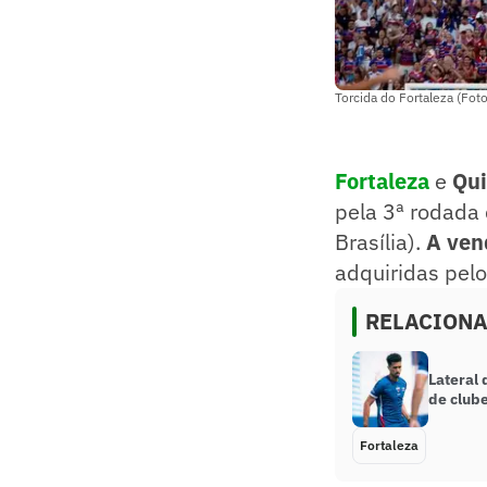
Torcida do Fortaleza (Fot
Fortaleza
e
Qu
pela 3ª rodada
Brasília).
A ven
adquiridas pelo
RELACION
Lateral 
de clube
Fortaleza