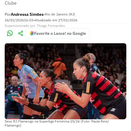
Clube
Por
Andressa Simões
•
Rio de Janeiro (RJ)
26/01/2026
16:03
•
Atualizado em
27/01/2026
Supervisionado
por
Thiago Fernandes
Favorite o Lance! no Google
Sesc RJ Flamengo na Superliga Feminina 25/26 (Foto: Paula Reis/
Flamengo)