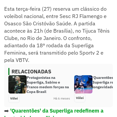
Esta terça-feira (27) reserva um clássico do
voleibol nacional, entre Sesc RJ Flamengo e
Osasco São Cristóvão Saúde. A partida
acontece às 21h (de Brasília), no Tijuca Tênis
Clube, no Rio de Janeiro. O confronto,
adiantado da 18ª rodada da Superliga
Feminina, será transmitido pelo Sportv 2 e
pela VBTV.
RELACIONADAS
Protagonistas na
‘Quarentões’ 
Superliga, Sabino e
Superliga red
Franco medem forças na
longevidade n
Copa Brasil
Vôlei
Vôlei
Há 6 meses
➡️
'Quarentões' da Superliga redefinem a