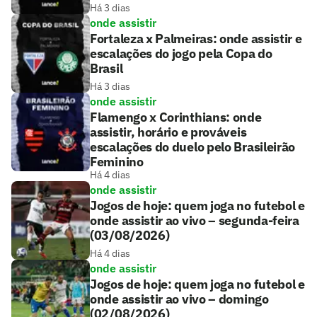
Há 3 dias
onde assistir
Fortaleza x Palmeiras: onde assistir e
escalações do jogo pela Copa do
Brasil
Há 3 dias
onde assistir
Flamengo x Corinthians: onde
assistir, horário e prováveis
escalações do duelo pelo Brasileirão
Feminino
Há 4 dias
onde assistir
Jogos de hoje: quem joga no futebol e
onde assistir ao vivo – segunda-feira
(03/08/2026)
Há 4 dias
onde assistir
Jogos de hoje: quem joga no futebol e
onde assistir ao vivo – domingo
(02/08/2026)