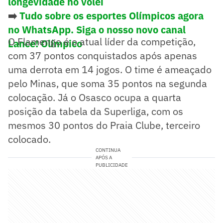
longevidade no vôlei
➡️
Tudo sobre os esportes Olímpicos agora
no WhatsApp. Siga o nosso novo canal
O Flamengo é o atual líder da competição,
Lance! Olímpico
com 37 pontos conquistados após apenas
uma derrota em 14 jogos. O time é ameaçado
pelo Minas, que soma 35 pontos na segunda
colocação. Já o Osasco ocupa a quarta
posição da tabela da Superliga, com os
mesmos 30 pontos do Praia Clube, terceiro
colocado.
CONTINUA
APÓS A
PUBLICIDADE